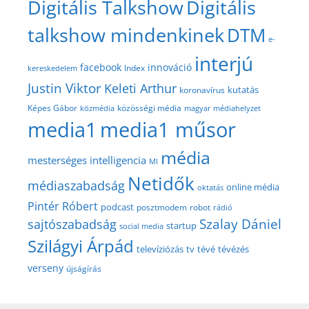
Digitális Talkshow
Digitális
talkshow mindenkinek
DTM
e-
interjú
facebook
innováció
Index
kereskedelem
Justin Viktor
Keleti Arthur
kutatás
koronavírus
közösségi média
Képes Gábor
közmédia
magyar médiahelyzet
media1
media1 műsor
média
mesterséges intelligencia
MI
Netidők
médiaszabadság
online média
oktatás
Pintér Róbert
podcast
posztmodem
robot
rádió
Szalay Dániel
sajtószabadság
startup
social media
Szilágyi Árpád
televíziózás
tv
tévé
tévézés
verseny
újságírás