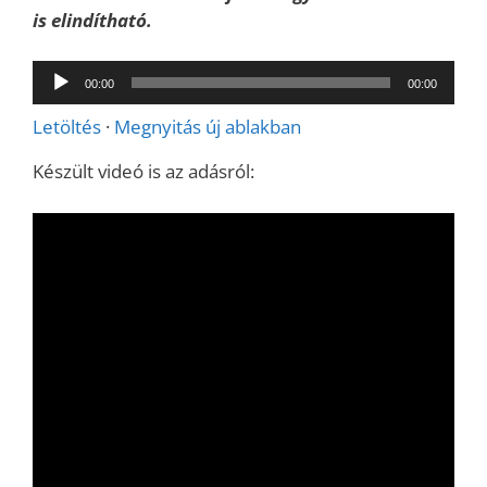
is elindítható.
Audió
00:00
00:00
lejátszó
Letöltés
·
Megnyitás új ablakban
Készült videó is az adásról: