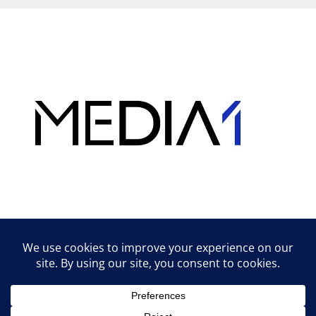
Hirdetés
Lifestyle tippek & trükkök