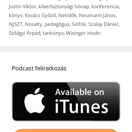
Justin Viktor
,
kiberbiztonsági hónap
,
konferencia
,
könyv
,
Kovács Győző
,
Netidők
,
Neumann János
,
NJSZT
,
Nosalty
,
pedagógus
,
Siófok
,
Szalay Dániel
,
Szilágyi Árpád
,
tankönyv
,
Wisinger istván
Podcast feliratkozás