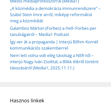
Miklós médiaprofesszorral (Media1)
„A közmédia a demokrácia immunrendszere” –
Szabó Stein Imre arról, miképp reformálná
meg a közmédiát
Galambos Márton (Forbes) a Hell–Forbes per
tanulságairól – Media1 Podcast
Így ver át a propaganda | Interjú Bőhm Kornél
kommunikációs szakemberrel
Nem lett volna volt elég távolság a NER-től –
interjú Nagy Iván Zsolttal, a Blikk éléről történt
távozásáról (Media1, 2025.11.11.)
Hasznos linkek