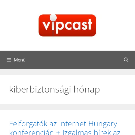
Kilépés
a
tartalomba
Menü
kiberbiztonsági hónap
Felforgatók az Internet Hungary
konferencián + Izgalmas hírek az