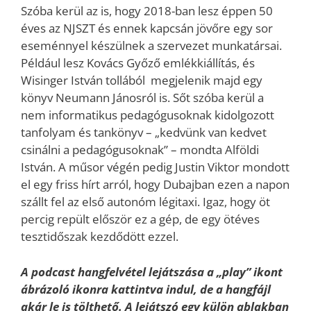
Szóba kerül az is, hogy 2018-ban lesz éppen 50
éves az NJSZT és ennek kapcsán jövőre egy sor
eseménnyel készülnek a szervezet munkatársai.
Például lesz Kovács Győző emlékkiállítás, és
Wisinger István tollából megjelenik majd egy
könyv Neumann Jánosról is. Sőt szóba kerül a
nem informatikus pedagógusoknak kidolgozott
tanfolyam és tankönyv – „kedvünk van kedvet
csinálni a pedagógusoknak” – mondta Alföldi
István. A műsor végén pedig Justin Viktor mondott
el egy friss hírt arról, hogy Dubajban ezen a napon
szállt fel az első autonóm légitaxi. Igaz, hogy öt
percig repült először ez a gép, de egy ötéves
tesztidőszak kezdődött ezzel.
A podcast hangfelvétel lejátszása a „play” ikont
ábrázoló ikonra kattintva indul, de a hangfájl
akár le is tölthető. A lejátszó egy külön ablakban