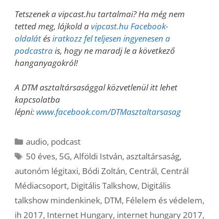
Tetszenek a vipcast.hu tartalmai? Ha még nem
tetted meg, lájkold a
vipcast.hu Facebook-
oldalát
és
iratkozz fel teljesen ingyenesen a
podcastra
is, hogy ne maradj le a következő
hanganyagokról!
A DTM asztaltársasággal közvetlenül itt lehet
kapcsolatba
lépni:
www.facebook.com/DTMasztaltarsasag
Kategória
audio
,
podcast
Címkék
50 éves
,
5G
,
Alföldi István
,
asztaltársaság
,
autonóm légitaxi
,
Bódi Zoltán
,
Centrál
,
Centrál
Médiacsoport
,
Digitális Talkshow
,
Digitális
talkshow mindenkinek
,
DTM
,
Félelem és védelem
,
ih 2017
,
Internet Hungary
,
internet hungary 2017
,