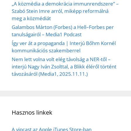
„A közmédia a demokrácia immunrendszere” –
Szabó Stein Imre arról, miképp reformálná
meg a közmédiát
Galambos Márton (Forbes) a Hell–Forbes per
tanulságairól – Media1 Podcast
Így ver át a propaganda | Interjú Bőhm Kornél
kommunikációs szakemberrel
Nem lett volna volt elég távolság a NER-től –
interjú Nagy Iván Zsolttal, a Blikk éléről történt
távozásáról (Media1, 2025.11.11.)
Hasznos linkek
A vipcast az Apple iTunes Store-ban