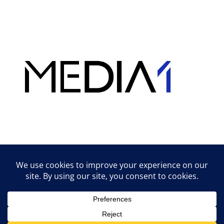
Hirdetés
Lifestyle tippek & trükkök
© 2026 vipcast.hu powered by Media1
• Készült