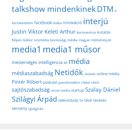
talkshow mindenkinek
DTM
e-
interjú
facebook
innováció
Index
kereskedelem
Justin Viktor
Keleti Arthur
kutatás
koronavírus
közösségi média
Képes Gábor
közmédia
magyar médiahelyzet
media1
media1 műsor
média
mesterséges intelligencia
MI
Netidők
médiaszabadság
online média
oktatás
Pintér Róbert
podcast
posztmodem
robot
rádió
Szalay Dániel
sajtószabadság
startup
social media
Szilágyi Árpád
televíziózás
tv
tévé
tévézés
verseny
újságírás