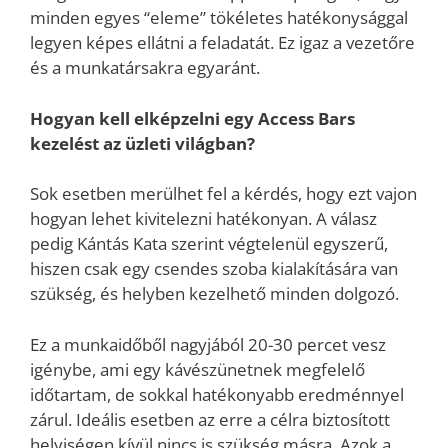
minden egyes “eleme” tökéletes hatékonysággal
legyen képes ellátni a feladatát. Ez igaz a vezetőre
és a munkatársakra egyaránt.
Hogyan kell elképzelni egy Access Bars
kezelést az üzleti világban?
Sok esetben merülhet fel a kérdés, hogy ezt vajon
hogyan lehet kivitelezni hatékonyan. A válasz
pedig Kántás Kata szerint végtelenül egyszerű,
hiszen csak egy csendes szoba kialakítására van
szükség, és helyben kezelhető minden dolgozó.
Ez a munkaidőből nagyjából 20-30 percet vesz
igénybe, ami egy kávészünetnek megfelelő
időtartam, de sokkal hatékonyabb eredménnyel
zárul. Ideális esetben az erre a célra biztosított
helyiségen kívül nincs is szükség másra. Azok a