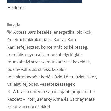
Hirdetés
Kategória
adv
Címkék
Access Bars kezelés
,
energetikai blokkok
,
érzelmi blokkok oldása
,
Kántás Kata
,
karrierfejlesztés
,
koncentrációs képesség
,
mentális egyensúly
,
munkahelyi légkör
,
munkahelyi stressz
,
munkatársak kezelése
,
pozitív változás
,
stresszkezelés
,
teljesítménynövekedés
,
üzleti élet
,
üzleti siker
,
vállalati fejlődés
,
vezetői készségek
A Kráss content csapata újabb projektekbe
kezdett – interjú Márky Anna és Gabnay Máté
kreatív producerekkel