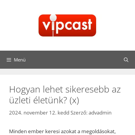
Kilépés
a
tartalomba
Menü
Hogyan lehet sikeresebb az
üzleti életünk? (x)
2024. november 12. kedd
Szerző:
advadmin
Minden ember keresi azokat a megoldásokat,