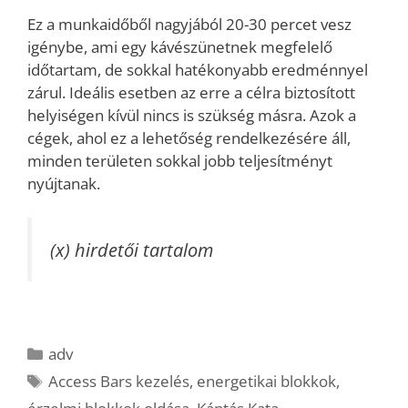
Ez a munkaidőből nagyjából 20-30 percet vesz
igénybe, ami egy kávészünetnek megfelelő
időtartam, de sokkal hatékonyabb eredménnyel
zárul. Ideális esetben az erre a célra biztosított
helyiségen kívül nincs is szükség másra. Azok a
cégek, ahol ez a lehetőség rendelkezésére áll,
minden területen sokkal jobb teljesítményt
nyújtanak.
(x) hirdetői tartalom
Kategória
adv
Címkék
Access Bars kezelés
,
energetikai blokkok
,