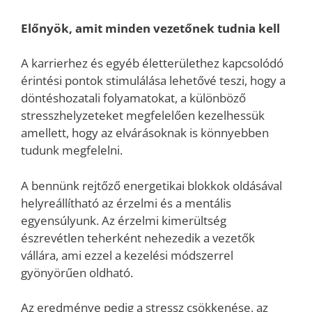
Előnyök, amit minden vezetőnek tudnia kell
A karrierhez és egyéb életterülethez kapcsolódó
érintési pontok stimulálása lehetővé teszi, hogy a
döntéshozatali folyamatokat, a különböző
stresszhelyzeteket megfelelően kezelhessük
amellett, hogy az elvárásoknak is könnyebben
tudunk megfelelni.
A bennünk rejtőző energetikai blokkok oldásával
helyreállítható az érzelmi és a mentális
egyensúlyunk. Az érzelmi kimerültség
észrevétlen teherként nehezedik a vezetők
vállára, ami ezzel a kezelési módszerrel
gyönyörűen oldható.
Az eredménye pedig a stressz csökkenése, az