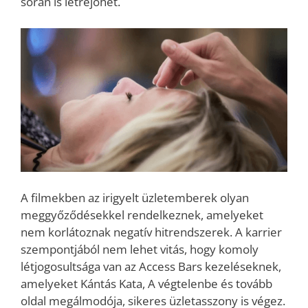
során is létrejöhet.
A filmekben az irigyelt üzletemberek olyan
meggyőződésekkel rendelkeznek, amelyeket
nem korlátoznak negatív hitrendszerek. A karrier
szempontjából nem lehet vitás, hogy komoly
létjogosultsága van az Access Bars kezeléseknek,
amelyeket Kántás Kata, A végtelenbe és tovább
oldal megálmodója, sikeres üzletasszony is végez.