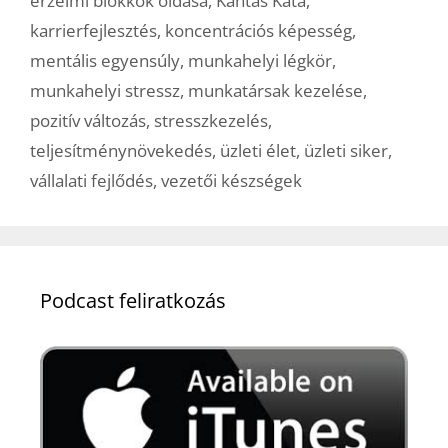
érzelmi blokkok oldása
,
Kántás Kata
,
karrierfejlesztés
,
koncentrációs képesség
,
mentális egyensúly
,
munkahelyi légkör
,
munkahelyi stressz
,
munkatársak kezelése
,
pozitív változás
,
stresszkezelés
,
teljesítménynövekedés
,
üzleti élet
,
üzleti siker
,
vállalati fejlődés
,
vezetői készségek
Podcast feliratkozás