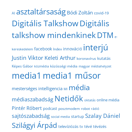
asztaltársaság
Bódi Zoltán
covid-19
AI
Digitális Talkshow
Digitális
talkshow mindenkinek
DTM
e-
interjú
facebook
innováció
Index
kereskedelem
Justin Viktor
Keleti Arthur
kutatás
koronavírus
közösségi média
Képes Gábor
közmédia
magyar médiahelyzet
media1
media1 műsor
média
mesterséges intelligencia
MI
Netidők
médiaszabadság
online média
oktatás
Pintér Róbert
podcast
posztmodem
robot
rádió
Szalay Dániel
sajtószabadság
startup
social media
Szilágyi Árpád
televíziózás
tv
tévé
tévézés