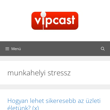
Kilépés
a
tartalomba
Menü
munkahelyi stressz
Hogyan lehet sikeresebb az üzleti
életünk? (x)