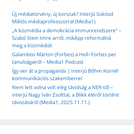
Új médiatörvény, új korszak? Interjú Sükösd
Miklós médiaprofesszorral (Media1)
„A közmédia a demokrácia immunrendszere” –
Szabó Stein Imre arról, miképp reformálná
meg a közmédiát
Galambos Márton (Forbes) a Hell–Forbes per
tanulságairól – Media1 Podcast
Így ver át a propaganda | Interjú Bőhm Kornél
kommunikációs szakemberrel
Nem lett volna volt elég távolság a NER-től –
interjú Nagy Iván Zsolttal, a Blikk éléről történt
távozásáról (Media1, 2025.11.11.)