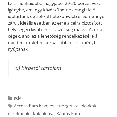
Ez a munkaidőből nagyjából 20-30 percet vesz
igénybe, ami egy kávészünetnek megfelelő
időtartam, de sokkal hatékonyabb eredménnyel
zárul. Ideális esetben az erre a célra biztosított
helyiségen kívül nincs is szükség másra. Azok a
cégek, ahol ez a lehetőség rendelkezésére áll,
minden területen sokkal jobb teljesítményt
nyújtanak.
(x) hirdetői tartalom
Kategória
adv
Címkék
Access Bars kezelés
,
energetikai blokkok
,
érzelmi blokkok oldása
,
Kántás Kata
,