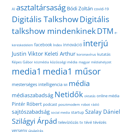
asztaltársaság
Bódi Zoltán
covid-19
AI
Digitális Talkshow
Digitális
talkshow mindenkinek
DTM
e-
interjú
facebook
innováció
Index
kereskedelem
Justin Viktor
Keleti Arthur
kutatás
koronavírus
közösségi média
Képes Gábor
közmédia
magyar médiahelyzet
media1
media1 műsor
média
mesterséges intelligencia
MI
Netidők
médiaszabadság
online média
oktatás
Pintér Róbert
podcast
posztmodem
robot
rádió
Szalay Dániel
sajtószabadság
startup
social media
Szilágyi Árpád
televíziózás
tv
tévé
tévézés
verseny
újságírás