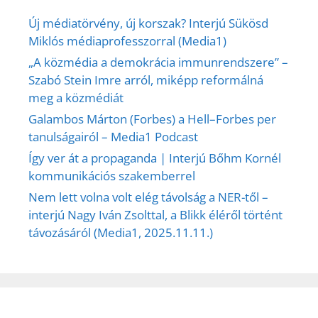
Új médiatörvény, új korszak? Interjú Sükösd
Miklós médiaprofesszorral (Media1)
„A közmédia a demokrácia immunrendszere” –
Szabó Stein Imre arról, miképp reformálná
meg a közmédiát
Galambos Márton (Forbes) a Hell–Forbes per
tanulságairól – Media1 Podcast
Így ver át a propaganda | Interjú Bőhm Kornél
kommunikációs szakemberrel
Nem lett volna volt elég távolság a NER-től –
interjú Nagy Iván Zsolttal, a Blikk éléről történt
távozásáról (Media1, 2025.11.11.)