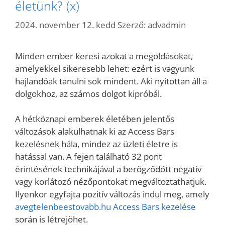
életünk? (x)
2024. november 12. kedd
Szerző:
advadmin
Minden ember keresi azokat a megoldásokat,
amelyekkel sikeresebb lehet: ezért is vagyunk
hajlandóak tanulni sok mindent. Aki nyitottan áll a
dolgokhoz, az számos dolgot kipróbál.
A hétköznapi emberek életében jelentős
változások alakulhatnak ki az Access Bars
kezelésnek hála, mindez az üzleti életre is
hatással van. A fejen található 32 pont
érintésének technikájával a berögződött negatív
vagy korlátozó nézőpontokat megváltoztathatjuk.
Ilyenkor egyfajta pozitív változás indul meg, amely
avegtelenbeestovabb.hu Access Bars kezelése
során is létrejöhet.