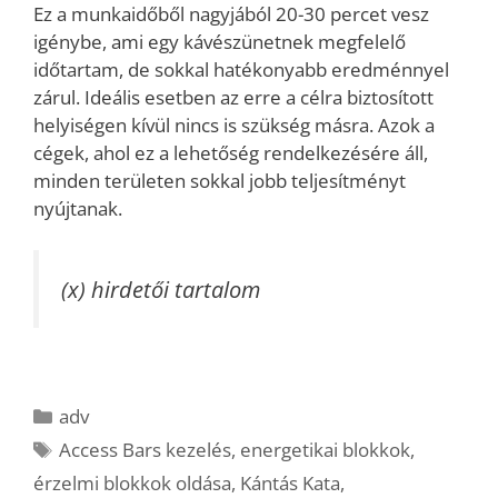
Ez a munkaidőből nagyjából 20-30 percet vesz
igénybe, ami egy kávészünetnek megfelelő
időtartam, de sokkal hatékonyabb eredménnyel
zárul. Ideális esetben az erre a célra biztosított
helyiségen kívül nincs is szükség másra. Azok a
cégek, ahol ez a lehetőség rendelkezésére áll,
minden területen sokkal jobb teljesítményt
nyújtanak.
(x) hirdetői tartalom
Kategória
adv
Címkék
Access Bars kezelés
,
energetikai blokkok
,
érzelmi blokkok oldása
,
Kántás Kata
,