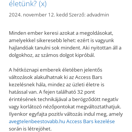
életünk? (x)
2024. november 12. kedd
Szerző:
advadmin
Minden ember keresi azokat a megoldásokat,
amelyekkel sikeresebb lehet: ezért is vagyunk
hajlandóak tanulni sok mindent. Aki nyitottan áll a
dolgokhoz, az számos dolgot kipróbál.
A hétköznapi emberek életében jelentős
változások alakulhatnak ki az Access Bars
kezelésnek hála, mindez az üzleti életre is
hatással van. A fejen található 32 pont
érintésének technikájával a berögződött negatív
vagy korlátozó nézőpontokat megváltoztathatjuk.
Ilyenkor egyfajta pozitív változás indul meg, amely
avegtelenbeestovabb.hu Access Bars kezelése
során is létrejöhet.