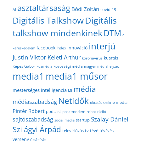
asztaltársaság
Bódi Zoltán
covid-19
AI
Digitális Talkshow
Digitális
talkshow mindenkinek
DTM
e-
interjú
facebook
innováció
Index
kereskedelem
Justin Viktor
Keleti Arthur
kutatás
koronavírus
közösségi média
Képes Gábor
közmédia
magyar médiahelyzet
media1
media1 műsor
média
mesterséges intelligencia
MI
Netidők
médiaszabadság
online média
oktatás
Pintér Róbert
podcast
posztmodem
robot
rádió
Szalay Dániel
sajtószabadság
startup
social media
Szilágyi Árpád
televíziózás
tv
tévé
tévézés
verseny
újságírás