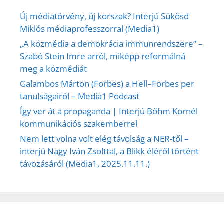
Új médiatörvény, új korszak? Interjú Sükösd
Miklós médiaprofesszorral (Media1)
„A közmédia a demokrácia immunrendszere” –
Szabó Stein Imre arról, miképp reformálná
meg a közmédiát
Galambos Márton (Forbes) a Hell–Forbes per
tanulságairól – Media1 Podcast
Így ver át a propaganda | Interjú Bőhm Kornél
kommunikációs szakemberrel
Nem lett volna volt elég távolság a NER-től –
interjú Nagy Iván Zsolttal, a Blikk éléről történt
távozásáról (Media1, 2025.11.11.)