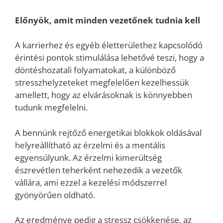
Előnyök, amit minden vezetőnek tudnia kell
A karrierhez és egyéb életterülethez kapcsolódó
érintési pontok stimulálása lehetővé teszi, hogy a
döntéshozatali folyamatokat, a különböző
stresszhelyzeteket megfelelően kezelhessük
amellett, hogy az elvárásoknak is könnyebben
tudunk megfelelni.
A bennünk rejtőző energetikai blokkok oldásával
helyreállítható az érzelmi és a mentális
egyensúlyunk. Az érzelmi kimerültség
észrevétlen teherként nehezedik a vezetők
vállára, ami ezzel a kezelési módszerrel
gyönyörűen oldható.
Az eredménye pedig a stressz csökkenése, az