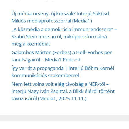
Új médiatörvény, új korszak? Interjú Sükösd
Miklós médiaprofesszorral (Media1)
„A közmédia a demokrácia immunrendszere” –
Szabó Stein Imre arról, miképp reformálná
meg a közmédiát
Galambos Márton (Forbes) a Hell–Forbes per
tanulságairól – Media1 Podcast
Így ver át a propaganda | Interjú Bőhm Kornél
kommunikációs szakemberrel
Nem lett volna volt elég távolság a NER-től –
interjú Nagy Iván Zsolttal, a Blikk éléről történt
távozásáról (Media1, 2025.11.11.)