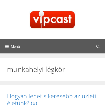
Kilépés
a
tartalomba
Menü
munkahelyi légkör
Hogyan lehet sikeresebb az üzleti
életünk? (x)