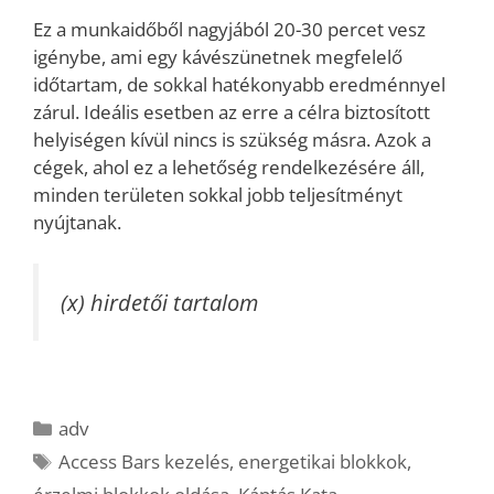
Ez a munkaidőből nagyjából 20-30 percet vesz
igénybe, ami egy kávészünetnek megfelelő
időtartam, de sokkal hatékonyabb eredménnyel
zárul. Ideális esetben az erre a célra biztosított
helyiségen kívül nincs is szükség másra. Azok a
cégek, ahol ez a lehetőség rendelkezésére áll,
minden területen sokkal jobb teljesítményt
nyújtanak.
(x) hirdetői tartalom
Kategória
adv
Címkék
Access Bars kezelés
,
energetikai blokkok
,