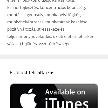
érzelmi blokkok oldása
,
Kántás Kata
,
karrierfejlesztés
,
koncentrációs képesség
,
mentális egyensúly
,
munkahelyi légkör
,
munkahelyi stressz
,
munkatársak kezelése
,
pozitív változás
,
stresszkezelés
,
teljesítménynövekedés
,
üzleti élet
,
üzleti siker
,
vállalati fejlődés
,
vezetői készségek
Podcast feliratkozás