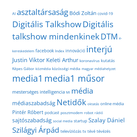
asztaltársaság
Bódi Zoltán
covid-19
AI
Digitális Talkshow
Digitális
talkshow mindenkinek
DTM
e-
interjú
facebook
innováció
Index
kereskedelem
Justin Viktor
Keleti Arthur
kutatás
koronavírus
közösségi média
Képes Gábor
közmédia
magyar médiahelyzet
media1
media1 műsor
média
mesterséges intelligencia
MI
Netidők
médiaszabadság
online média
oktatás
Pintér Róbert
podcast
posztmodem
robot
rádió
Szalay Dániel
sajtószabadság
startup
social media
Szilágyi Árpád
televíziózás
tv
tévé
tévézés