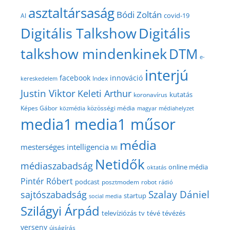
asztaltársaság
Bódi Zoltán
covid-19
AI
Digitális Talkshow
Digitális
talkshow mindenkinek
DTM
e-
interjú
facebook
innováció
Index
kereskedelem
Justin Viktor
Keleti Arthur
kutatás
koronavírus
közösségi média
Képes Gábor
közmédia
magyar médiahelyzet
media1
media1 műsor
média
mesterséges intelligencia
MI
Netidők
médiaszabadság
online média
oktatás
Pintér Róbert
podcast
posztmodem
robot
rádió
Szalay Dániel
sajtószabadság
startup
social media
Szilágyi Árpád
televíziózás
tv
tévé
tévézés
verseny
újságírás