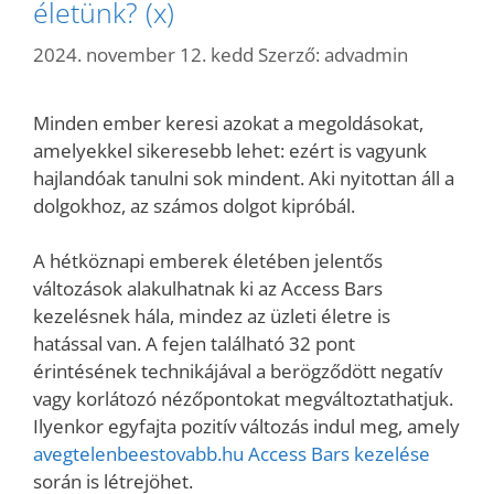
életünk? (x)
2024. november 12. kedd
Szerző:
advadmin
Minden ember keresi azokat a megoldásokat,
amelyekkel sikeresebb lehet: ezért is vagyunk
hajlandóak tanulni sok mindent. Aki nyitottan áll a
dolgokhoz, az számos dolgot kipróbál.
A hétköznapi emberek életében jelentős
változások alakulhatnak ki az Access Bars
kezelésnek hála, mindez az üzleti életre is
hatással van. A fejen található 32 pont
érintésének technikájával a berögződött negatív
vagy korlátozó nézőpontokat megváltoztathatjuk.
Ilyenkor egyfajta pozitív változás indul meg, amely
avegtelenbeestovabb.hu Access Bars kezelése
során is létrejöhet.