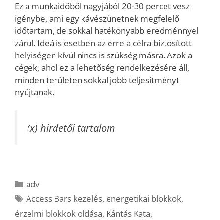
Ez a munkaidőből nagyjából 20-30 percet vesz
igénybe, ami egy kávészünetnek megfelelő
időtartam, de sokkal hatékonyabb eredménnyel
zárul. Ideális esetben az erre a célra biztosított
helyiségen kívül nincs is szükség másra. Azok a
cégek, ahol ez a lehetőség rendelkezésére áll,
minden területen sokkal jobb teljesítményt
nyújtanak.
(x) hirdetői tartalom
Kategória
adv
Címkék
Access Bars kezelés
,
energetikai blokkok
,
érzelmi blokkok oldása
,
Kántás Kata
,