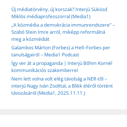
Új médiatörvény, új korszak? Interjú Sükösd
Miklós médiaprofesszorral (Media1)
„A közmédia a demokrácia immunrendszere” –
Szabó Stein Imre arról, miképp reformálná
meg a közmédiát
Galambos Márton (Forbes) a Hell–Forbes per
tanulságairól – Media1 Podcast
Így ver át a propaganda | Interjú Bőhm Kornél
kommunikációs szakemberrel
Nem lett volna volt elég távolság a NER-től –
interjú Nagy Iván Zsolttal, a Blikk éléről történt
távozásáról (Media1, 2025.11.11.)