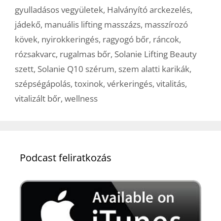
gyulladásos vegyületek
,
Halványító arckezelés
,
jádekő
,
manuális lifting masszázs
,
masszírozó
kövek
,
nyirokkeringés
,
ragyogó bőr
,
ráncok
,
rózsakvarc
,
rugalmas bőr
,
Solanie Lifting Beauty
szett
,
Solanie Q10 szérum
,
szem alatti karikák
,
szépségápolás
,
toxinok
,
vérkeringés
,
vitalitás
,
vitalizált bőr
,
wellness
Podcast feliratkozás