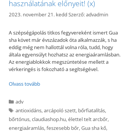
használatának előnyeit! (x)
2023. november 21. kedd
Szerző:
advadmin
A szépségápolás titkos fegyvereként ismert Gua
sha követ már évszázadok óta alkalmazzák, s ha
eddig még nem hallottál volna róla, tudd, hogy
általa egyensúlyt hozhatsz az energiaáramlásban.
Az energiablokkok megszüntetése mellett a
vérkeringés is fokozható a segítségével.
Olvass tovább
Kategória
adv
Címkék
antioxidáns
,
arcápoló szett
,
bőrfiatalítás
,
bőrtónus
,
claudiashop.hu
,
élettel telt arcbőr
,
energiaáramlás
,
feszesebb bőr
,
Gua sha kő
,