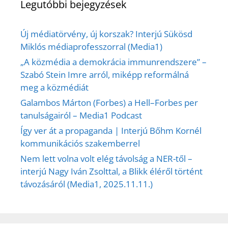
Legutóbbi bejegyzések
Új médiatörvény, új korszak? Interjú Sükösd
Miklós médiaprofesszorral (Media1)
„A közmédia a demokrácia immunrendszere” –
Szabó Stein Imre arról, miképp reformálná
meg a közmédiát
Galambos Márton (Forbes) a Hell–Forbes per
tanulságairól – Media1 Podcast
Így ver át a propaganda | Interjú Bőhm Kornél
kommunikációs szakemberrel
Nem lett volna volt elég távolság a NER-től –
interjú Nagy Iván Zsolttal, a Blikk éléről történt
távozásáról (Media1, 2025.11.11.)