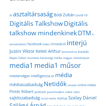
asztaltársaság
Bódi Zoltán
covid-19
AI
Digitális Talkshow
Digitális
talkshow mindenkinek
DTM
e-
interjú
facebook
innováció
Index
kereskedelem
Justin Viktor
Keleti Arthur
kutatás
koronavírus
közösségi média
Képes Gábor
közmédia
magyar médiahelyzet
media1
media1 műsor
média
mesterséges intelligencia
MI
Netidők
médiaszabadság
online média
oktatás
Pintér Róbert
podcast
posztmodem
robot
rádió
Szalay Dániel
sajtószabadság
startup
social media
Szilágyi Árpád