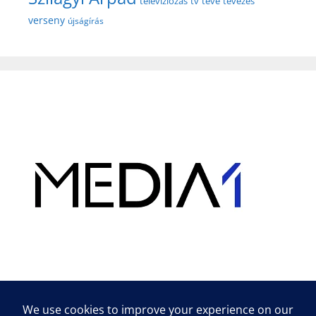
televíziózás
tv
tévé
tévézés
verseny
újságírás
Hirdetés