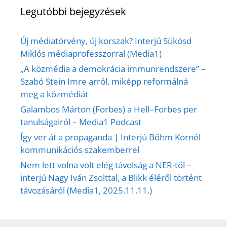
Legutóbbi bejegyzések
Új médiatörvény, új korszak? Interjú Sükösd
Miklós médiaprofesszorral (Media1)
„A közmédia a demokrácia immunrendszere” –
Szabó Stein Imre arról, miképp reformálná
meg a közmédiát
Galambos Márton (Forbes) a Hell–Forbes per
tanulságairól – Media1 Podcast
Így ver át a propaganda | Interjú Bőhm Kornél
kommunikációs szakemberrel
Nem lett volna volt elég távolság a NER-től –
interjú Nagy Iván Zsolttal, a Blikk éléről történt
távozásáról (Media1, 2025.11.11.)