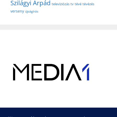
Szilágyi Árpád
televíziózás
tv
tévé
tévézés
verseny
újságírás
Hirdetés