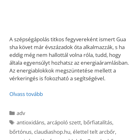
A szépségápolás titkos fegyvereként ismert Gua
sha követ már évszázadok óta alkalmazzák, s ha
eddig még nem hallottál volna róla, tudd, hogy
általa egyensúlyt hozhatsz az energiaáramlásban.
Az energiablokkok megszüntetése mellett a
vérkeringés is fokozható a segítségével.
Olvass tovább
Kategória
adv
Címkék
antioxidáns
,
arcápoló szett
,
bőrfiatalítás
,
bőrtónus
,
claudiashop.hu
,
élettel telt arcbőr
,