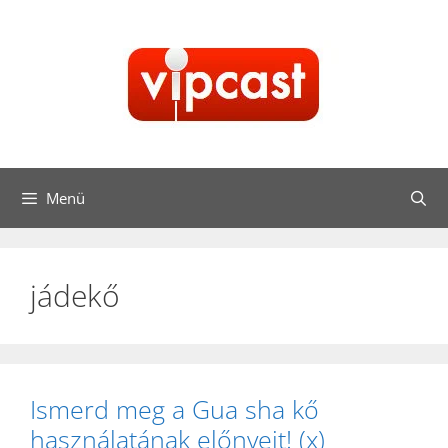
Kilépés
a
tartalomba
Menü
jádekő
Ismerd meg a Gua sha kő
használatának előnyeit! (x)