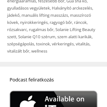
energiaáramlás
,
feszesebb bőr
,
Gua sha kő
,
gyulladásos vegyületek
,
Halványító arckezelés
,
jádekő
,
manuális lifting masszázs
,
masszírozó
kövek
,
nyirokkeringés
,
ragyogó bőr
,
ráncok
,
rózsakvarc
,
rugalmas bőr
,
Solanie Lifting Beauty
szett
,
Solanie Q10 szérum
,
szem alatti karikák
,
szépségápolás
,
toxinok
,
vérkeringés
,
vitalitás
,
vitalizált bőr
,
wellness
Podcast feliratkozás