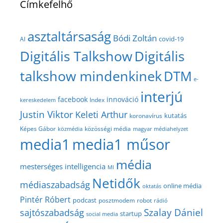
Címkefelhő
asztaltársaság
Bódi Zoltán
covid-19
AI
Digitális Talkshow
Digitális
talkshow mindenkinek
DTM
e-
interjú
facebook
innováció
Index
kereskedelem
Justin Viktor
Keleti Arthur
kutatás
koronavírus
közösségi média
Képes Gábor
közmédia
magyar médiahelyzet
media1
media1 műsor
média
mesterséges intelligencia
MI
Netidők
médiaszabadság
online média
oktatás
Pintér Róbert
podcast
posztmodem
robot
rádió
Szalay Dániel
sajtószabadság
startup
social media