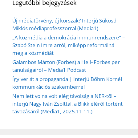
Legutóbbi bejegyzések
Új médiatörvény, új korszak? Interjú Sükösd
Miklós médiaprofesszorral (Media1)
„A közmédia a demokrácia immunrendszere” –
Szabó Stein Imre arról, miképp reformálná
meg a közmédiát
Galambos Márton (Forbes) a Hell–Forbes per
tanulságairól – Media1 Podcast
Így ver át a propaganda | Interjú Bőhm Kornél
kommunikációs szakemberrel
Nem lett volna volt elég távolság a NER-től –
interjú Nagy Iván Zsolttal, a Blikk éléről történt
távozásáról (Media1, 2025.11.11.)