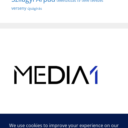
televíziózás
tv
tévé
tévézés
verseny
újságírás
Hirdetés