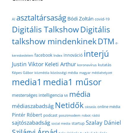
asztaltársaság
Bódi Zoltán
covid-19
AI
Digitális Talkshow
Digitális
talkshow mindenkinek
DTM
e-
interjú
facebook
innováció
Index
kereskedelem
Justin Viktor
Keleti Arthur
kutatás
koronavírus
közösségi média
Képes Gábor
közmédia
magyar médiahelyzet
media1
media1 műsor
média
mesterséges intelligencia
MI
Netidők
médiaszabadság
online média
oktatás
Pintér Róbert
podcast
posztmodem
robot
rádió
Szalay Dániel
sajtószabadság
startup
social media
Szilágyi Árpád