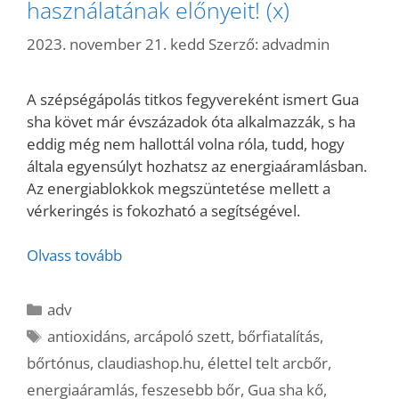
használatának előnyeit! (x)
2023. november 21. kedd
Szerző:
advadmin
A szépségápolás titkos fegyvereként ismert Gua
sha követ már évszázadok óta alkalmazzák, s ha
eddig még nem hallottál volna róla, tudd, hogy
általa egyensúlyt hozhatsz az energiaáramlásban.
Az energiablokkok megszüntetése mellett a
vérkeringés is fokozható a segítségével.
Olvass tovább
Kategória
adv
Címkék
antioxidáns
,
arcápoló szett
,
bőrfiatalítás
,
bőrtónus
,
claudiashop.hu
,
élettel telt arcbőr
,
energiaáramlás
,
feszesebb bőr
,
Gua sha kő
,