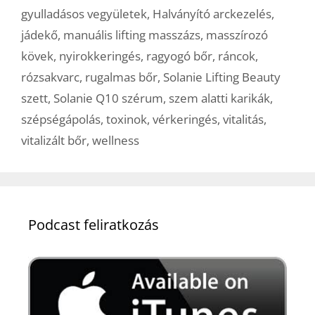
gyulladásos vegyületek
,
Halványító arckezelés
,
jádekő
,
manuális lifting masszázs
,
masszírozó
kövek
,
nyirokkeringés
,
ragyogó bőr
,
ráncok
,
rózsakvarc
,
rugalmas bőr
,
Solanie Lifting Beauty
szett
,
Solanie Q10 szérum
,
szem alatti karikák
,
szépségápolás
,
toxinok
,
vérkeringés
,
vitalitás
,
vitalizált bőr
,
wellness
Podcast feliratkozás