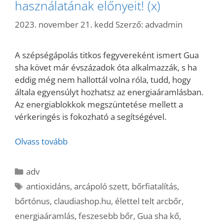
használatának előnyeit! (x)
2023. november 21. kedd
Szerző:
advadmin
A szépségápolás titkos fegyvereként ismert Gua
sha követ már évszázadok óta alkalmazzák, s ha
eddig még nem hallottál volna róla, tudd, hogy
általa egyensúlyt hozhatsz az energiaáramlásban.
Az energiablokkok megszüntetése mellett a
vérkeringés is fokozható a segítségével.
Olvass tovább
Kategória
adv
Címkék
antioxidáns
,
arcápoló szett
,
bőrfiatalítás
,
bőrtónus
,
claudiashop.hu
,
élettel telt arcbőr
,
energiaáramlás
,
feszesebb bőr
,
Gua sha kő
,