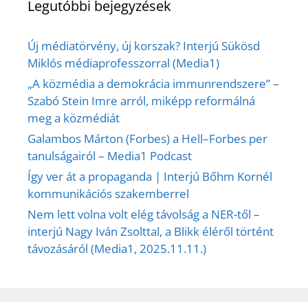
Legutóbbi bejegyzések
Új médiatörvény, új korszak? Interjú Sükösd
Miklós médiaprofesszorral (Media1)
„A közmédia a demokrácia immunrendszere” –
Szabó Stein Imre arról, miképp reformálná
meg a közmédiát
Galambos Márton (Forbes) a Hell–Forbes per
tanulságairól – Media1 Podcast
Így ver át a propaganda | Interjú Bőhm Kornél
kommunikációs szakemberrel
Nem lett volna volt elég távolság a NER-től –
interjú Nagy Iván Zsolttal, a Blikk éléről történt
távozásáról (Media1, 2025.11.11.)