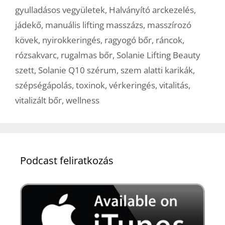
gyulladásos vegyületek
,
Halványító arckezelés
,
jádekő
,
manuális lifting masszázs
,
masszírozó
kövek
,
nyirokkeringés
,
ragyogó bőr
,
ráncok
,
rózsakvarc
,
rugalmas bőr
,
Solanie Lifting Beauty
szett
,
Solanie Q10 szérum
,
szem alatti karikák
,
szépségápolás
,
toxinok
,
vérkeringés
,
vitalitás
,
vitalizált bőr
,
wellness
Podcast feliratkozás