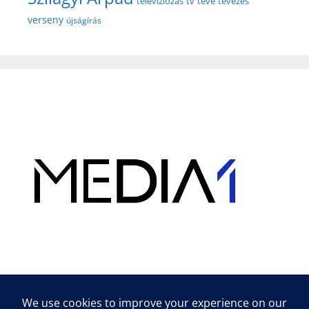
televíziózás
tv
tévé
tévézés
verseny
újságírás
Hirdetés