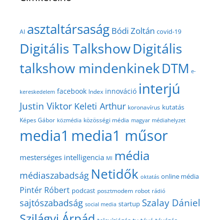
asztaltársaság
Bódi Zoltán
covid-19
AI
Digitális Talkshow
Digitális
talkshow mindenkinek
DTM
e-
interjú
facebook
innováció
Index
kereskedelem
Justin Viktor
Keleti Arthur
kutatás
koronavírus
közösségi média
Képes Gábor
közmédia
magyar médiahelyzet
media1
media1 műsor
média
mesterséges intelligencia
MI
Netidők
médiaszabadság
online média
oktatás
Pintér Róbert
podcast
posztmodem
robot
rádió
Szalay Dániel
sajtószabadság
startup
social media
Szilágyi Árpád