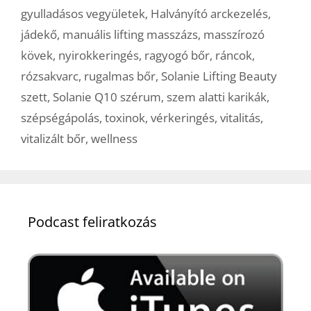
gyulladásos vegyületek
,
Halványító arckezelés
,
jádekő
,
manuális lifting masszázs
,
masszírozó
kövek
,
nyirokkeringés
,
ragyogó bőr
,
ráncok
,
rózsakvarc
,
rugalmas bőr
,
Solanie Lifting Beauty
szett
,
Solanie Q10 szérum
,
szem alatti karikák
,
szépségápolás
,
toxinok
,
vérkeringés
,
vitalitás
,
vitalizált bőr
,
wellness
Podcast feliratkozás