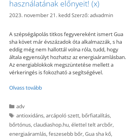
használatának előnyeit! (x)
2023. november 21. kedd
Szerző:
advadmin
A szépségápolás titkos fegyvereként ismert Gua
sha követ már évszázadok óta alkalmazzák, s ha
eddig még nem hallottál volna róla, tudd, hogy
általa egyensúlyt hozhatsz az energiaáramlásban.
Az energiablokkok megszüntetése mellett a
vérkeringés is fokozható a segítségével.
Olvass tovább
Kategória
adv
Címkék
antioxidáns
,
arcápoló szett
,
bőrfiatalítás
,
bőrtónus
,
claudiashop.hu
,
élettel telt arcbőr
,
energiaáramlás
,
feszesebb bőr
,
Gua sha kő
,