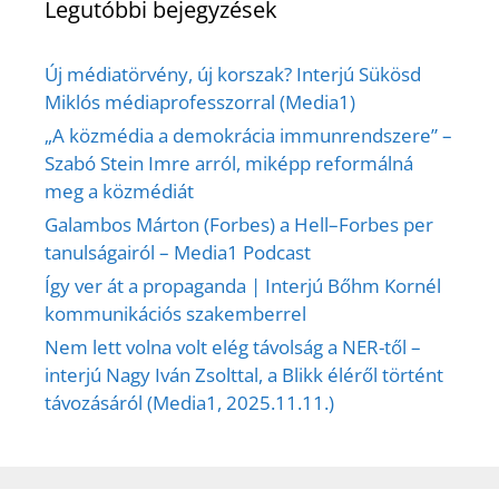
Legutóbbi bejegyzések
Új médiatörvény, új korszak? Interjú Sükösd
Miklós médiaprofesszorral (Media1)
„A közmédia a demokrácia immunrendszere” –
Szabó Stein Imre arról, miképp reformálná
meg a közmédiát
Galambos Márton (Forbes) a Hell–Forbes per
tanulságairól – Media1 Podcast
Így ver át a propaganda | Interjú Bőhm Kornél
kommunikációs szakemberrel
Nem lett volna volt elég távolság a NER-től –
interjú Nagy Iván Zsolttal, a Blikk éléről történt
távozásáról (Media1, 2025.11.11.)