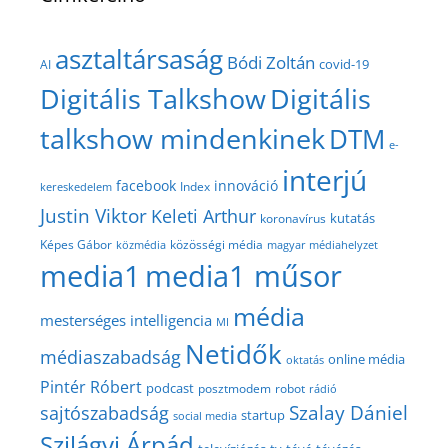
asztaltársaság
Bódi Zoltán
covid-19
AI
Digitális Talkshow
Digitális
talkshow mindenkinek
DTM
e-
interjú
facebook
innováció
Index
kereskedelem
Justin Viktor
Keleti Arthur
kutatás
koronavírus
közösségi média
Képes Gábor
közmédia
magyar médiahelyzet
media1
media1 műsor
média
mesterséges intelligencia
MI
Netidők
médiaszabadság
online média
oktatás
Pintér Róbert
podcast
posztmodem
robot
rádió
Szalay Dániel
sajtószabadság
startup
social media
Szilágyi Árpád