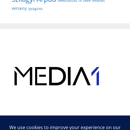
televíziózás
tv
tévé
tévézés
verseny
újságírás
Hirdetés