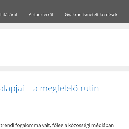
lításáról
A riporterről
Gyakran ismételt kérdések
lapjai – a megfelelő rutin
 trendi fogalommá vált, főleg a közösségi médiában