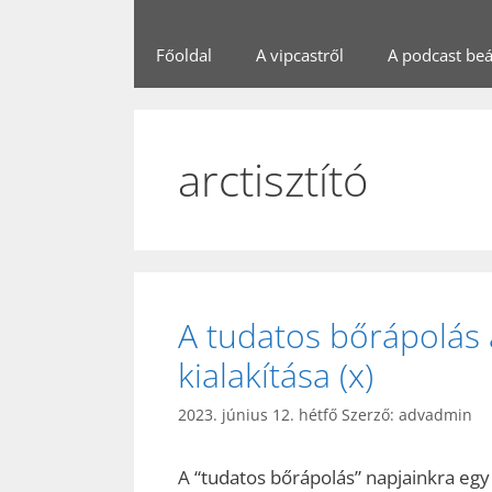
Főoldal
A vipcastről
A podcast beál
arctisztító
A tudatos bőrápolás a
kialakítása (x)
2023. június 12. hétfő
Szerző:
advadmin
A “tudatos bőrápolás” napjainkra egy