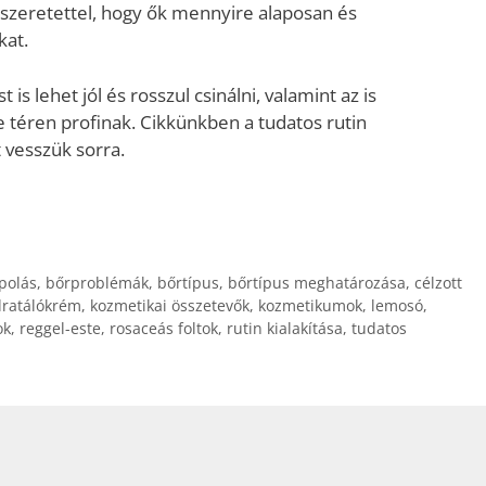
őszeretettel, hogy ők mennyire alaposan és
kat.
is lehet jól és rosszul csinálni, valamint az is
e téren profinak. Cikkünkben a tudatos rutin
 vesszük sorra.
polás
,
bőrproblémák
,
bőrtípus
,
bőrtípus meghatározása
,
célzott
dratálókrém
,
kozmetikai összetevők
,
kozmetikumok
,
lemosó
,
ok
,
reggel-este
,
rosaceás foltok
,
rutin kialakítása
,
tudatos