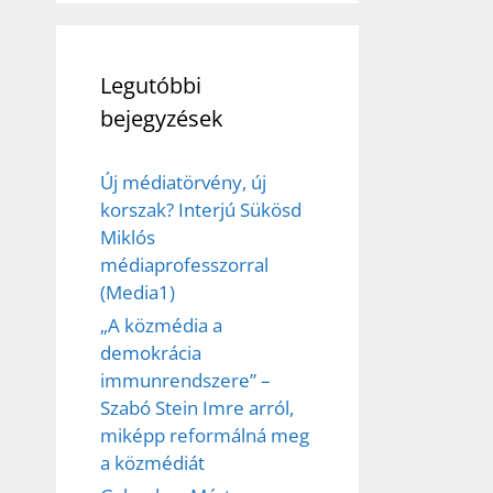
Legutóbbi
bejegyzések
Új médiatörvény, új
korszak? Interjú Sükösd
Miklós
médiaprofesszorral
(Media1)
„A közmédia a
demokrácia
immunrendszere” –
Szabó Stein Imre arról,
miképp reformálná meg
a közmédiát