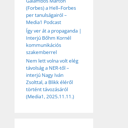
Galambos Márton
(Forbes) a Hell–Forbes
per tanulságairól –
Media1 Podcast
Így ver át a propaganda |
Interjú Bőhm Kornél
kommunikációs
szakemberrel
Nem lett volna volt elég
távolság a NER-től –
interjú Nagy Iván
Zsolttal, a Blikk éléről
történt távozásáról
(Media1, 2025.11.11.)