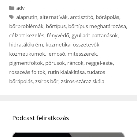
Kategória
adv
Címkék
alaprutin
,
alternatívák
,
arctisztító
,
bőrápolás
,
bőrproblémák
,
bőrtípus
,
bőrtípus meghatározása
,
célzott kezelés
,
fényvédő
,
gyulladt pattanások
,
hidratálókrém
,
kozmetikai összetevők
,
kozmetikumok
,
lemosó
,
mitesszerek
,
pigmentfoltok
,
pórusok
,
ráncok
,
reggel-este
,
rosaceás foltok
,
rutin kialakítása
,
tudatos
bőrápolás
,
zsíros bőr
,
zsíros-száraz skála
Podcast feliratkozás