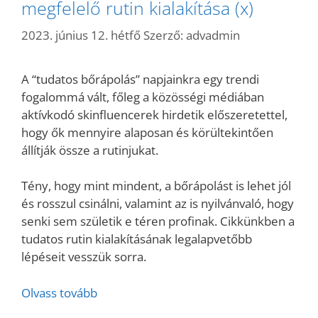
megfelelő rutin kialakítása (x)
2023. június 12. hétfő
Szerző:
advadmin
A “tudatos bőrápolás” napjainkra egy trendi
fogalommá vált, főleg a közösségi médiában
aktívkodó skinfluencerek hirdetik előszeretettel,
hogy ők mennyire alaposan és körültekintően
állítják össze a rutinjukat.
Tény, hogy mint mindent, a bőrápolást is lehet jól
és rosszul csinálni, valamint az is nyilvánvaló, hogy
senki sem születik e téren profinak. Cikkünkben a
tudatos rutin kialakításának legalapvetőbb
lépéseit vesszük sorra.
Olvass tovább