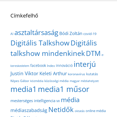
Címkefelhő
asztaltársaság
Bódi Zoltán
covid-19
AI
Digitális Talkshow
Digitális
talkshow mindenkinek
DTM
e-
interjú
facebook
innováció
Index
kereskedelem
Justin Viktor
Keleti Arthur
kutatás
koronavírus
közösségi média
Képes Gábor
közmédia
magyar médiahelyzet
media1
media1 műsor
média
mesterséges intelligencia
MI
Netidők
médiaszabadság
online média
oktatás