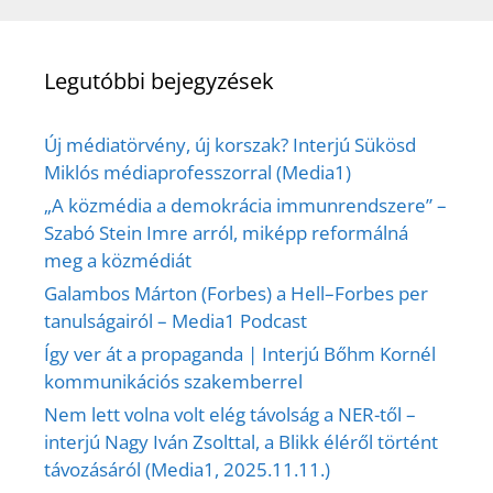
Legutóbbi bejegyzések
Új médiatörvény, új korszak? Interjú Sükösd
Miklós médiaprofesszorral (Media1)
„A közmédia a demokrácia immunrendszere” –
Szabó Stein Imre arról, miképp reformálná
meg a közmédiát
Galambos Márton (Forbes) a Hell–Forbes per
tanulságairól – Media1 Podcast
Így ver át a propaganda | Interjú Bőhm Kornél
kommunikációs szakemberrel
Nem lett volna volt elég távolság a NER-től –
interjú Nagy Iván Zsolttal, a Blikk éléről történt
távozásáról (Media1, 2025.11.11.)