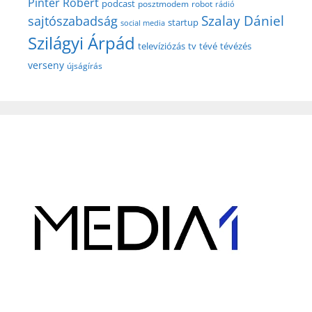
Pintér Róbert
podcast
posztmodem
robot
rádió
Szalay Dániel
sajtószabadság
startup
social media
Szilágyi Árpád
televíziózás
tv
tévé
tévézés
verseny
újságírás