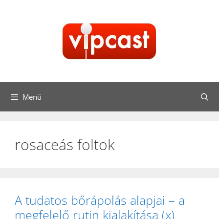
Kilépés
a
tartalomba
Menü
rosaceás foltok
A tudatos bőrápolás alapjai – a
megfelelő rutin kialakítása (x)