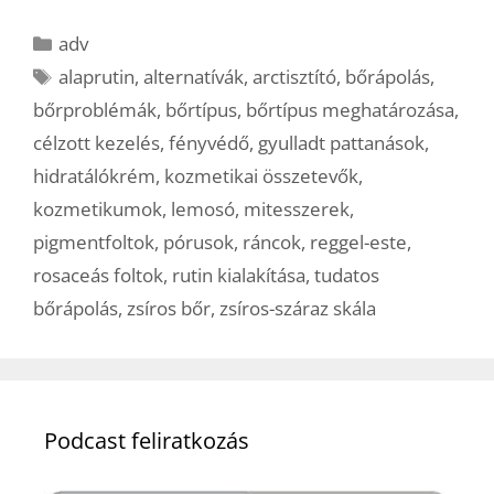
Kategória
adv
Címkék
alaprutin
,
alternatívák
,
arctisztító
,
bőrápolás
,
bőrproblémák
,
bőrtípus
,
bőrtípus meghatározása
,
célzott kezelés
,
fényvédő
,
gyulladt pattanások
,
hidratálókrém
,
kozmetikai összetevők
,
kozmetikumok
,
lemosó
,
mitesszerek
,
pigmentfoltok
,
pórusok
,
ráncok
,
reggel-este
,
rosaceás foltok
,
rutin kialakítása
,
tudatos
bőrápolás
,
zsíros bőr
,
zsíros-száraz skála
Podcast feliratkozás