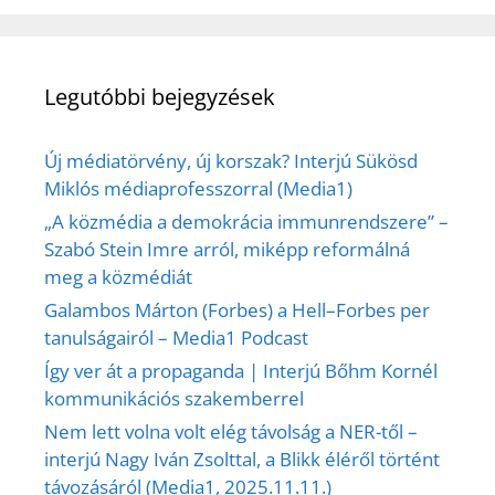
Legutóbbi bejegyzések
Új médiatörvény, új korszak? Interjú Sükösd
Miklós médiaprofesszorral (Media1)
„A közmédia a demokrácia immunrendszere” –
Szabó Stein Imre arról, miképp reformálná
meg a közmédiát
Galambos Márton (Forbes) a Hell–Forbes per
tanulságairól – Media1 Podcast
Így ver át a propaganda | Interjú Bőhm Kornél
kommunikációs szakemberrel
Nem lett volna volt elég távolság a NER-től –
interjú Nagy Iván Zsolttal, a Blikk éléről történt
távozásáról (Media1, 2025.11.11.)