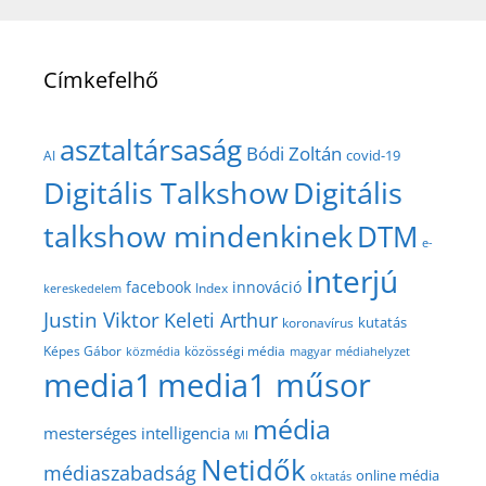
Címkefelhő
asztaltársaság
Bódi Zoltán
covid-19
AI
Digitális Talkshow
Digitális
talkshow mindenkinek
DTM
e-
interjú
facebook
innováció
Index
kereskedelem
Justin Viktor
Keleti Arthur
kutatás
koronavírus
közösségi média
Képes Gábor
közmédia
magyar médiahelyzet
media1
media1 műsor
média
mesterséges intelligencia
MI
Netidők
médiaszabadság
online média
oktatás