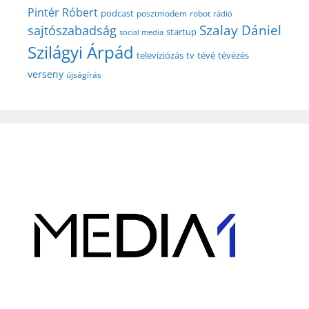
Pintér Róbert
podcast
posztmodem
robot
rádió
Szalay Dániel
sajtószabadság
startup
social media
Szilágyi Árpád
televíziózás
tv
tévé
tévézés
verseny
újságírás