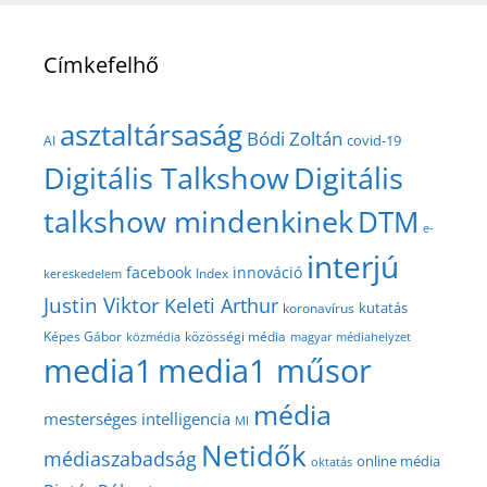
Címkefelhő
asztaltársaság
Bódi Zoltán
covid-19
AI
Digitális Talkshow
Digitális
talkshow mindenkinek
DTM
e-
interjú
facebook
innováció
Index
kereskedelem
Justin Viktor
Keleti Arthur
kutatás
koronavírus
közösségi média
Képes Gábor
közmédia
magyar médiahelyzet
media1
media1 műsor
média
mesterséges intelligencia
MI
Netidők
médiaszabadság
online média
oktatás