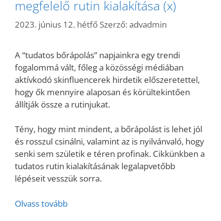
megfelelő rutin kialakítása (x)
2023. június 12. hétfő
Szerző:
advadmin
A “tudatos bőrápolás” napjainkra egy trendi
fogalommá vált, főleg a közösségi médiában
aktívkodó skinfluencerek hirdetik előszeretettel,
hogy ők mennyire alaposan és körültekintően
állítják össze a rutinjukat.
Tény, hogy mint mindent, a bőrápolást is lehet jól
és rosszul csinálni, valamint az is nyilvánvaló, hogy
senki sem születik e téren profinak. Cikkünkben a
tudatos rutin kialakításának legalapvetőbb
lépéseit vesszük sorra.
Olvass tovább