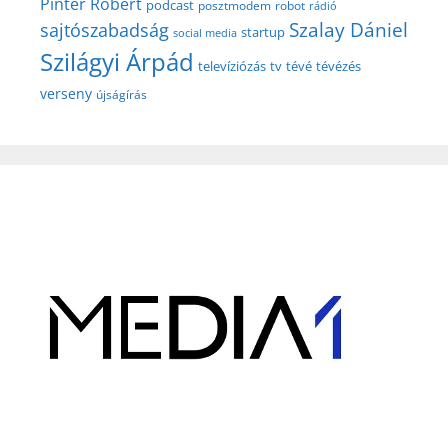
Pintér Róbert
podcast
posztmodem
robot
rádió
Szalay Dániel
sajtószabadság
startup
social media
Szilágyi Árpád
televíziózás
tv
tévé
tévézés
verseny
újságírás