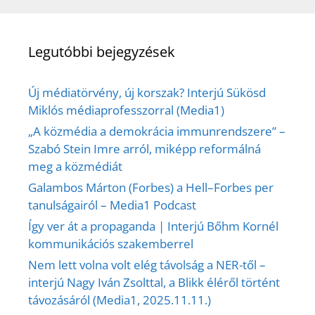
Legutóbbi bejegyzések
Új médiatörvény, új korszak? Interjú Sükösd
Miklós médiaprofesszorral (Media1)
„A közmédia a demokrácia immunrendszere” –
Szabó Stein Imre arról, miképp reformálná
meg a közmédiát
Galambos Márton (Forbes) a Hell–Forbes per
tanulságairól – Media1 Podcast
Így ver át a propaganda | Interjú Bőhm Kornél
kommunikációs szakemberrel
Nem lett volna volt elég távolság a NER-től –
interjú Nagy Iván Zsolttal, a Blikk éléről történt
távozásáról (Media1, 2025.11.11.)