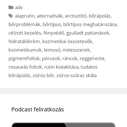
Kategória
adv
Címkék
alaprutin
,
alternatívák
,
arctisztító
,
bőrápolás
,
bőrproblémák
,
bőrtípus
,
bőrtípus meghatározása
,
célzott kezelés
,
fényvédő
,
gyulladt pattanások
,
hidratálókrém
,
kozmetikai összetevők
,
kozmetikumok
,
lemosó
,
mitesszerek
,
pigmentfoltok
,
pórusok
,
ráncok
,
reggel-este
,
rosaceás foltok
,
rutin kialakítása
,
tudatos
bőrápolás
,
zsíros bőr
,
zsíros-száraz skála
Podcast feliratkozás