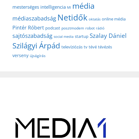
média
mesterséges intelligencia
MI
Netidők
médiaszabadság
online média
oktatás
Pintér Róbert
podcast
posztmodem
robot
rádió
Szalay Dániel
sajtószabadság
startup
social media
Szilágyi Árpád
televíziózás
tv
tévé
tévézés
verseny
újságírás