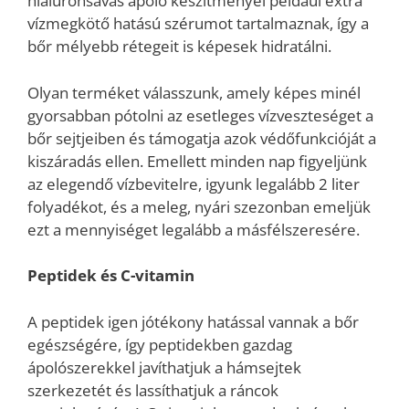
hialuronsavas ápoló készítményei például extra
vízmegkötő hatású szérumot tartalmaznak, így a
bőr mélyebb rétegeit is képesek hidratálni.
Olyan terméket válasszunk, amely képes minél
gyorsabban pótolni az esetleges vízveszteséget a
bőr sejtjeiben és támogatja azok védőfunkcióját a
kiszáradás ellen. Emellett minden nap figyeljünk
az elegendő vízbevitelre, igyunk legalább 2 liter
folyadékot, és a meleg, nyári szezonban emeljük
ezt a mennyiséget legalább a másfélszeresére.
Peptidek és C-vitamin
A peptidek igen jótékony hatással vannak a bőr
egészségére, így peptidekben gazdag
ápolószerekkel javíthatjuk a hámsejtek
szerkezetét és lassíthatjuk a ráncok