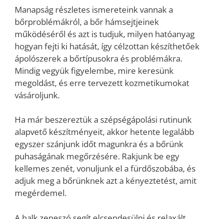
Manapság részletes ismereteink vannak a
bőrproblémákról, a bőr hámsejtjeinek
működéséről és azt is tudjuk, milyen hatóanyag
hogyan fejti ki hatását, így célzottan készíthetőek
ápolószerek a bőrtípusokra és problémákra.
Mindig vegyük figyelembe, mire keresünk
megoldást, és erre tervezett kozmetikumokat
vásároljunk.
Ha már beszereztük a szépségápolási rutinunk
alapvető készítményeit, akkor hetente legalább
egyszer szánjunk időt magunkra és a bőrünk
puhaságának megőrzésére. Rakjunk be egy
kellemes zenét, vonuljunk el a fürdőszobába, és
adjuk meg a bőrünknek azt a kényeztetést, amit
megérdemel.
A halk zeneszó segít elcsendesülni és relaxált