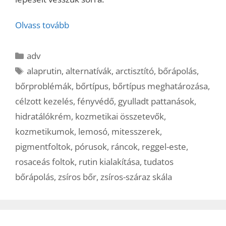
Olvass tovább
Kategória
adv
Címkék
alaprutin
,
alternatívák
,
arctisztító
,
bőrápolás
,
bőrproblémák
,
bőrtípus
,
bőrtípus meghatározása
,
célzott kezelés
,
fényvédő
,
gyulladt pattanások
,
hidratálókrém
,
kozmetikai összetevők
,
kozmetikumok
,
lemosó
,
mitesszerek
,
pigmentfoltok
,
pórusok
,
ráncok
,
reggel-este
,
rosaceás foltok
,
rutin kialakítása
,
tudatos
bőrápolás
,
zsíros bőr
,
zsíros-száraz skála