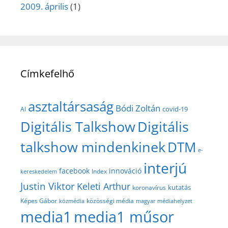
2009. április
(1)
Címkefelhő
asztaltársaság
Bódi Zoltán
covid-19
AI
Digitális Talkshow
Digitális
talkshow mindenkinek
DTM
e-
interjú
facebook
innováció
Index
kereskedelem
Justin Viktor
Keleti Arthur
kutatás
koronavírus
közösségi média
Képes Gábor
közmédia
magyar médiahelyzet
media1
media1 műsor