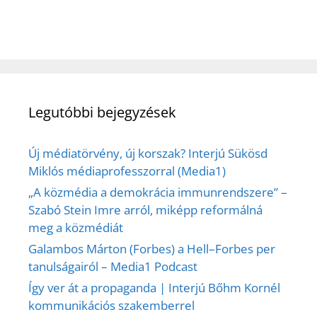
Legutóbbi bejegyzések
Új médiatörvény, új korszak? Interjú Sükösd
Miklós médiaprofesszorral (Media1)
„A közmédia a demokrácia immunrendszere” –
Szabó Stein Imre arról, miképp reformálná
meg a közmédiát
Galambos Márton (Forbes) a Hell–Forbes per
tanulságairól – Media1 Podcast
Így ver át a propaganda | Interjú Bőhm Kornél
kommunikációs szakemberrel