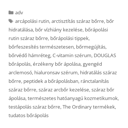
Kategória
adv
Címkék
arcápolási rutin
,
arctisztítás száraz bőrre
,
bőr
hidratálása
,
bőr vízhiány kezelése
,
bőrápolási
rutin száraz bőrre
,
bőrápolási tippek
,
bőrfeszesítés természetesen
,
bőrmegújítás
,
bőrvédő hámréteg
,
C-vitamin szérum
,
DOUGLAS
bőrápolás
,
érzékeny bőr ápolása
,
gyengéd
arclemosó
,
hialuronsav szérum
,
hidratálás száraz
bőrre
,
peptidek a bőrápolásban
,
ránctalanítás
száraz bőrre
,
száraz arcbőr kezelése
,
száraz bőr
ápolása
,
természetes hatóanyagú kozmetikumok
,
testápolás száraz bőrre
,
The Ordinary termékek
,
tudatos bőrápolás