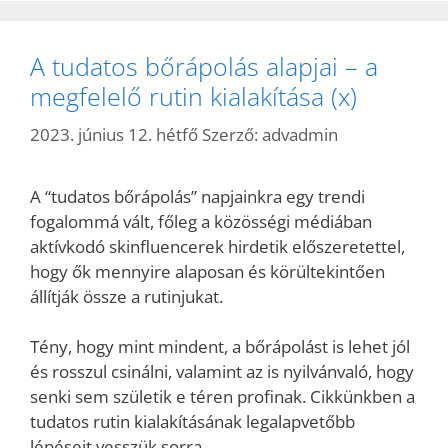
A tudatos bőrápolás alapjai – a
megfelelő rutin kialakítása (x)
2023. június 12. hétfő
Szerző:
advadmin
A “tudatos bőrápolás” napjainkra egy trendi
fogalommá vált, főleg a közösségi médiában
aktívkodó skinfluencerek hirdetik előszeretettel,
hogy ők mennyire alaposan és körültekintően
állítják össze a rutinjukat.
Tény, hogy mint mindent, a bőrápolást is lehet jól
és rosszul csinálni, valamint az is nyilvánvaló, hogy
senki sem születik e téren profinak. Cikkünkben a
tudatos rutin kialakításának legalapvetőbb
lépéseit vesszük sorra.