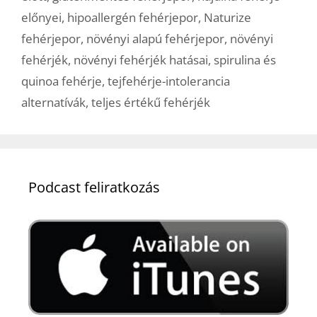
előnyei
,
hipoallergén fehérjepor
,
Naturize
fehérjepor
,
növényi alapú fehérjepor
,
növényi
fehérjék
,
növényi fehérjék hatásai
,
spirulina és
quinoa fehérje
,
tejfehérje-intolerancia
alternatívák
,
teljes értékű fehérjék
Podcast feliratkozás