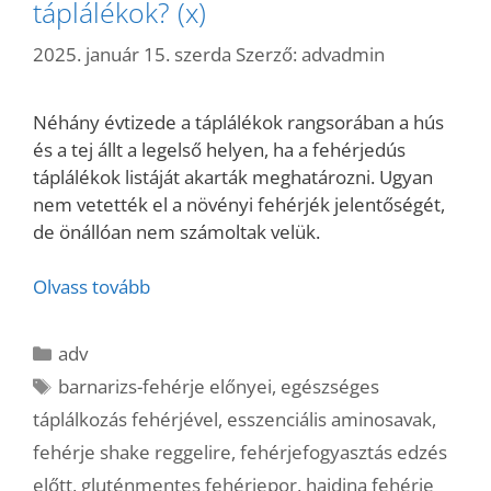
táplálékok? (x)
2025. január 15. szerda
Szerző:
advadmin
Néhány évtizede a táplálékok rangsorában a hús
és a tej állt a legelső helyen, ha a fehérjedús
táplálékok listáját akarták meghatározni. Ugyan
nem vetették el a növényi fehérjék jelentőségét,
de önállóan nem számoltak velük.
Olvass tovább
Kategória
adv
Címkék
barnarizs-fehérje előnyei
,
egészséges
táplálkozás fehérjével
,
esszenciális aminosavak
,
fehérje shake reggelire
,
fehérjefogyasztás edzés
előtt
,
gluténmentes fehérjepor
,
hajdina fehérje