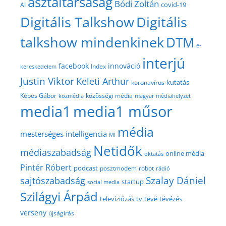
asztaltársaság
Bódi Zoltán
covid-19
AI
Digitális Talkshow
Digitális
talkshow mindenkinek
DTM
e-
interjú
facebook
innováció
Index
kereskedelem
Justin Viktor
Keleti Arthur
kutatás
koronavírus
közösségi média
Képes Gábor
közmédia
magyar médiahelyzet
media1
media1 műsor
média
mesterséges intelligencia
MI
Netidők
médiaszabadság
online média
oktatás
Pintér Róbert
podcast
posztmodem
robot
rádió
Szalay Dániel
sajtószabadság
startup
social media
Szilágyi Árpád
televíziózás
tv
tévé
tévézés
verseny
újságírás