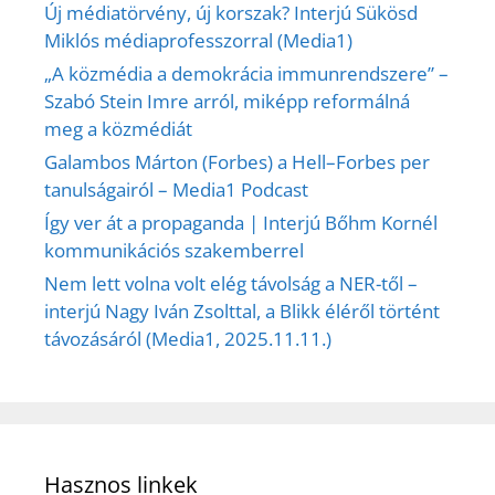
Új médiatörvény, új korszak? Interjú Sükösd
Miklós médiaprofesszorral (Media1)
„A közmédia a demokrácia immunrendszere” –
Szabó Stein Imre arról, miképp reformálná
meg a közmédiát
Galambos Márton (Forbes) a Hell–Forbes per
tanulságairól – Media1 Podcast
Így ver át a propaganda | Interjú Bőhm Kornél
kommunikációs szakemberrel
Nem lett volna volt elég távolság a NER-től –
interjú Nagy Iván Zsolttal, a Blikk éléről történt
távozásáról (Media1, 2025.11.11.)
Hasznos linkek