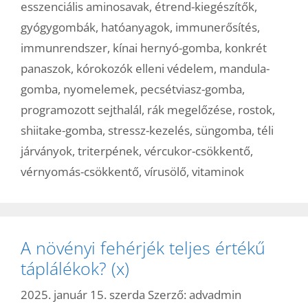
esszenciális aminosavak
,
étrend-kiegészítők
,
gyógygombák
,
hatóanyagok
,
immunerősítés
,
immunrendszer
,
kínai hernyó-gomba
,
konkrét
panaszok
,
kórokozók elleni védelem
,
mandula-
gomba
,
nyomelemek
,
pecsétviasz-gomba
,
programozott sejthalál
,
rák megelőzése
,
rostok
,
shiitake-gomba
,
stressz-kezelés
,
süngomba
,
téli
járványok
,
triterpének
,
vércukor-csökkentő
,
vérnyomás-csökkentő
,
vírusölő
,
vitaminok
A növényi fehérjék teljes értékű
táplálékok? (x)
2025. január 15. szerda
Szerző:
advadmin