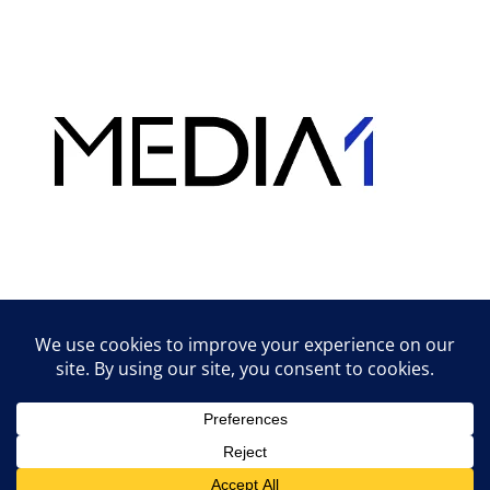
Hirdetés
Lifestyle tippek & trükkök
© 2026 vipcast.hu powered by Media1
• Készült