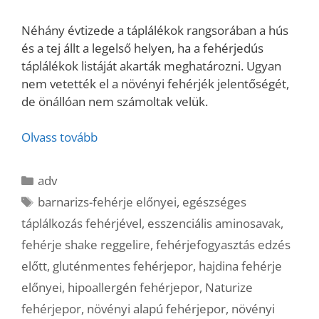
Néhány évtizede a táplálékok rangsorában a hús
és a tej állt a legelső helyen, ha a fehérjedús
táplálékok listáját akarták meghatározni. Ugyan
nem vetették el a növényi fehérjék jelentőségét,
de önállóan nem számoltak velük.
Olvass tovább
Kategória
adv
Címkék
barnarizs-fehérje előnyei
,
egészséges
táplálkozás fehérjével
,
esszenciális aminosavak
,
fehérje shake reggelire
,
fehérjefogyasztás edzés
előtt
,
gluténmentes fehérjepor
,
hajdina fehérje
előnyei
,
hipoallergén fehérjepor
,
Naturize
fehérjepor
,
növényi alapú fehérjepor
,
növényi