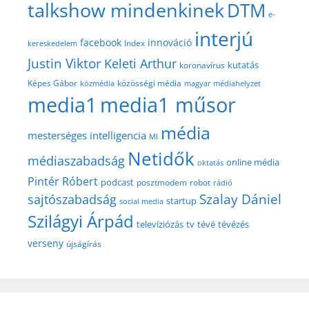
talkshow mindenkinek
DTM
e-
interjú
facebook
innováció
Index
kereskedelem
Justin Viktor
Keleti Arthur
kutatás
koronavírus
közösségi média
Képes Gábor
közmédia
magyar médiahelyzet
media1
media1 műsor
média
mesterséges intelligencia
MI
Netidők
médiaszabadság
online média
oktatás
Pintér Róbert
podcast
posztmodem
robot
rádió
Szalay Dániel
sajtószabadság
startup
social media
Szilágyi Árpád
televíziózás
tv
tévé
tévézés
verseny
újságírás