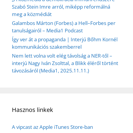
Szabó Stein Imre arról, miképp reformálná
meg a közmédiát
Galambos Márton (Forbes) a Hell–Forbes per
tanulságairól – Media1 Podcast
Így ver át a propaganda | Interjú Bőhm Kornél
kommunikációs szakemberrel
Nem lett volna volt elég távolság a NER-től –
interjú Nagy Iván Zsolttal, a Blikk éléről történt
távozásáról (Media1, 2025.11.11.)
Hasznos linkek
A vipcast az Apple iTunes Store-ban