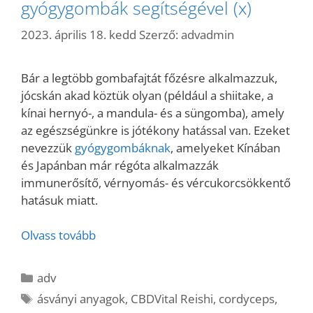
gyógygombák segítségével (x)
2023. április 18. kedd
Szerző:
advadmin
Bár a legtöbb gombafajtát főzésre alkalmazzuk,
jócskán akad köztük olyan (például a shiitake, a
kínai hernyó-, a mandula- és a süngomba), amely
az egészségünkre is jótékony hatással van. Ezeket
nevezzük
gyógygombáknak
, amelyeket Kínában
és Japánban már régóta alkalmazzák
immunerősítő, vérnyomás- és vércukorcsökkentő
hatásuk miatt.
Olvass tovább
Kategória
adv
Címkék
ásványi anyagok
,
CBDVital Reishi
,
cordyceps
,