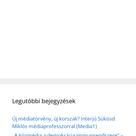
Legutóbbi bejegyzések
Új médiatörvény, új korszak? Interjú Sükösd
Miklós médiaprofesszorral (Media1)
„A közmédia a demokrácia immunrendszere” –