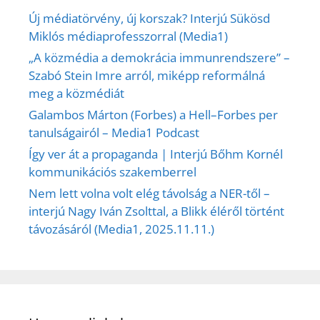
Új médiatörvény, új korszak? Interjú Sükösd
Miklós médiaprofesszorral (Media1)
„A közmédia a demokrácia immunrendszere” –
Szabó Stein Imre arról, miképp reformálná
meg a közmédiát
Galambos Márton (Forbes) a Hell–Forbes per
tanulságairól – Media1 Podcast
Így ver át a propaganda | Interjú Bőhm Kornél
kommunikációs szakemberrel
Nem lett volna volt elég távolság a NER-től –
interjú Nagy Iván Zsolttal, a Blikk éléről történt
távozásáról (Media1, 2025.11.11.)