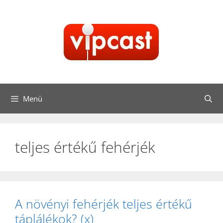
Kilépés
a
tartalomba
Menü
teljes értékű fehérjék
A növényi fehérjék teljes értékű
táplálékok? (x)