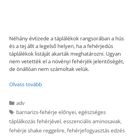
Néhány évtizede a táplálékok rangsorában a hús
és a tej állt a legelső helyen, ha a fehérjedús
táplálékok listáját akarták meghatározni. Ugyan
nem vetették el a növényi fehérjék jelentőségét,
de önállóan nem számoltak velük.
Olvass tovább
Kategória
adv
Címkék
barnarizs-fehérje előnyei
,
egészséges
táplálkozás fehérjével
,
esszenciális aminosavak
,
fehérje shake reggelire
,
fehérjefogyasztás edzés