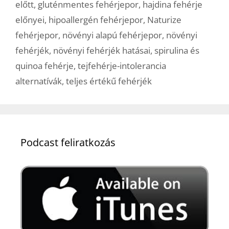
előtt
,
gluténmentes fehérjepor
,
hajdina fehérje
előnyei
,
hipoallergén fehérjepor
,
Naturize
fehérjepor
,
növényi alapú fehérjepor
,
növényi
fehérjék
,
növényi fehérjék hatásai
,
spirulina és
quinoa fehérje
,
tejfehérje-intolerancia
alternatívák
,
teljes értékű fehérjék
Podcast feliratkozás