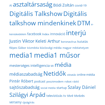
asztaltársaság
Bódi Zoltán
covid-19
AI
Digitális Talkshow
Digitális
talkshow mindenkinek
DTM
e-
interjú
facebook
innováció
Index
kereskedelem
Justin Viktor
Keleti Arthur
kutatás
koronavírus
közösségi média
Képes Gábor
közmédia
magyar médiahelyzet
media1
media1 műsor
média
mesterséges intelligencia
MI
Netidők
médiaszabadság
online média
oktatás
Pintér Róbert
podcast
posztmodem
robot
rádió
Szalay Dániel
sajtószabadság
startup
social media
Szilágyi Árpád
televíziózás
tv
tévé
tévézés
verseny
újságírás