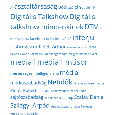
asztaltársaság
Bódi Zoltán
covid-19
AI
Digitális Talkshow
Digitális
talkshow mindenkinek
DTM
e-
interjú
facebook
innováció
Index
kereskedelem
Justin Viktor
Keleti Arthur
kutatás
koronavírus
közösségi média
Képes Gábor
közmédia
magyar médiahelyzet
media1
media1 műsor
média
mesterséges intelligencia
MI
Netidők
médiaszabadság
online média
oktatás
Pintér Róbert
podcast
posztmodem
robot
rádió
Szalay Dániel
sajtószabadság
startup
social media
Szilágyi Árpád
televíziózás
tv
tévé
tévézés
verseny
újságírás