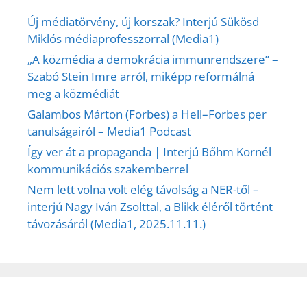
Új médiatörvény, új korszak? Interjú Sükösd
Miklós médiaprofesszorral (Media1)
„A közmédia a demokrácia immunrendszere” –
Szabó Stein Imre arról, miképp reformálná
meg a közmédiát
Galambos Márton (Forbes) a Hell–Forbes per
tanulságairól – Media1 Podcast
Így ver át a propaganda | Interjú Bőhm Kornél
kommunikációs szakemberrel
Nem lett volna volt elég távolság a NER-től –
interjú Nagy Iván Zsolttal, a Blikk éléről történt
távozásáról (Media1, 2025.11.11.)