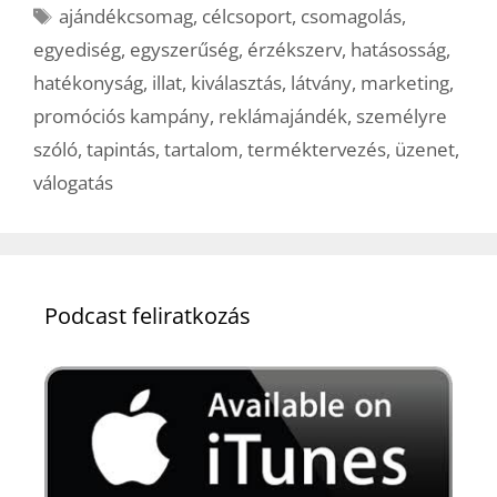
Címkék
ajándékcsomag
,
célcsoport
,
csomagolás
,
egyediség
,
egyszerűség
,
érzékszerv
,
hatásosság
,
hatékonyság
,
illat
,
kiválasztás
,
látvány
,
marketing
,
promóciós kampány
,
reklámajándék
,
személyre
szóló
,
tapintás
,
tartalom
,
terméktervezés
,
üzenet
,
válogatás
Podcast feliratkozás