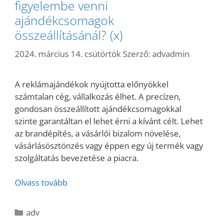
figyelembe venni
ajándékcsomagok
összeállításánál? (x)
2024. március 14. csütörtök
Szerző:
advadmin
A reklámajándékok nyújtotta előnyökkel
számtalan cég, vállalkozás élhet. A precízen,
gondosan összeállított ajándékcsomagokkal
szinte garantáltan el lehet érni a kívánt célt. Lehet
az brandépítés, a vásárlói bizalom növelése,
vásárlásösztönzés vagy éppen egy új termék vagy
szolgáltatás bevezetése a piacra.
Olvass tovább
Kategória
adv