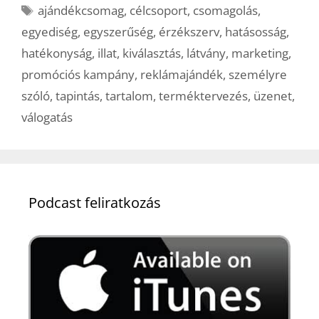
Címkék
ajándékcsomag
,
célcsoport
,
csomagolás
,
egyediség
,
egyszerűség
,
érzékszerv
,
hatásosság
,
hatékonyság
,
illat
,
kiválasztás
,
látvány
,
marketing
,
promóciós kampány
,
reklámajándék
,
személyre
szóló
,
tapintás
,
tartalom
,
terméktervezés
,
üzenet
,
válogatás
Podcast feliratkozás