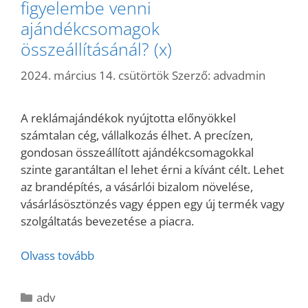
figyelembe venni
ajándékcsomagok
összeállításánál? (x)
2024. március 14. csütörtök
Szerző:
advadmin
A reklámajándékok nyújtotta előnyökkel
számtalan cég, vállalkozás élhet. A precízen,
gondosan összeállított ajándékcsomagokkal
szinte garantáltan el lehet érni a kívánt célt. Lehet
az brandépítés, a vásárlói bizalom növelése,
vásárlásösztönzés vagy éppen egy új termék vagy
szolgáltatás bevezetése a piacra.
Olvass tovább
Kategória
adv