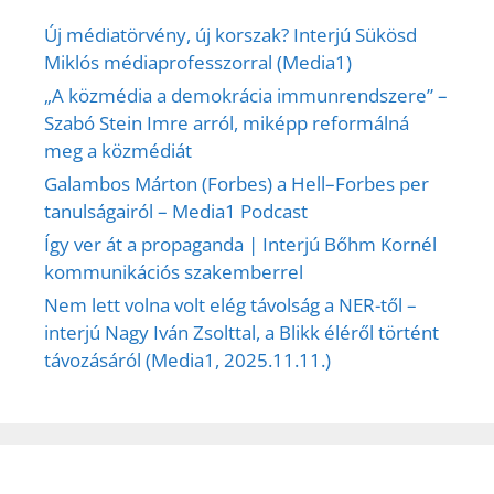
Új médiatörvény, új korszak? Interjú Sükösd
Miklós médiaprofesszorral (Media1)
„A közmédia a demokrácia immunrendszere” –
Szabó Stein Imre arról, miképp reformálná
meg a közmédiát
Galambos Márton (Forbes) a Hell–Forbes per
tanulságairól – Media1 Podcast
Így ver át a propaganda | Interjú Bőhm Kornél
kommunikációs szakemberrel
Nem lett volna volt elég távolság a NER-től –
interjú Nagy Iván Zsolttal, a Blikk éléről történt
távozásáról (Media1, 2025.11.11.)