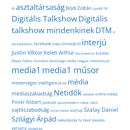
asztaltársaság
Bódi Zoltán
covid-19
AI
Digitális Talkshow
Digitális
talkshow mindenkinek
DTM
e-
interjú
facebook
innováció
Index
kereskedelem
Justin Viktor
Keleti Arthur
kutatás
koronavírus
közösségi média
Képes Gábor
közmédia
magyar médiahelyzet
media1
media1 műsor
média
mesterséges intelligencia
MI
Netidők
médiaszabadság
online média
oktatás
Pintér Róbert
podcast
posztmodem
robot
rádió
Szalay Dániel
sajtószabadság
startup
social media
Szilágyi Árpád
televíziózás
tv
tévé
tévézés
verseny
újságírás