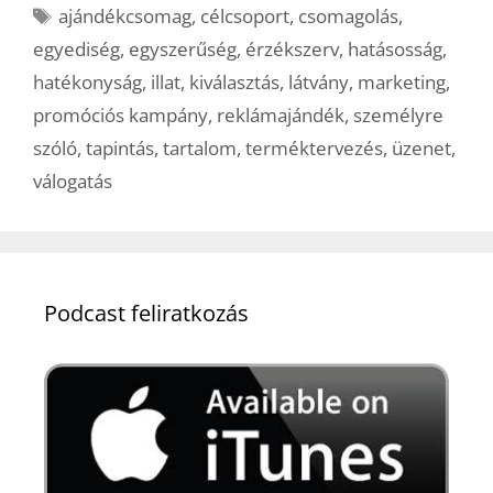
Címkék
ajándékcsomag
,
célcsoport
,
csomagolás
,
egyediség
,
egyszerűség
,
érzékszerv
,
hatásosság
,
hatékonyság
,
illat
,
kiválasztás
,
látvány
,
marketing
,
promóciós kampány
,
reklámajándék
,
személyre
szóló
,
tapintás
,
tartalom
,
terméktervezés
,
üzenet
,
válogatás
Podcast feliratkozás