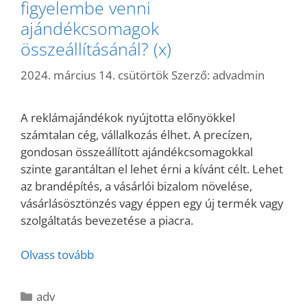
figyelembe venni
ajándékcsomagok
összeállításánál? (x)
2024. március 14. csütörtök
Szerző:
advadmin
A reklámajándékok nyújtotta előnyökkel
számtalan cég, vállalkozás élhet. A precízen,
gondosan összeállított ajándékcsomagokkal
szinte garantáltan el lehet érni a kívánt célt. Lehet
az brandépítés, a vásárlói bizalom növelése,
vásárlásösztönzés vagy éppen egy új termék vagy
szolgáltatás bevezetése a piacra.
Olvass tovább
Kategória
adv