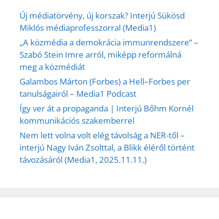
Új médiatörvény, új korszak? Interjú Sükösd
Miklós médiaprofesszorral (Media1)
„A közmédia a demokrácia immunrendszere” –
Szabó Stein Imre arról, miképp reformálná
meg a közmédiát
Galambos Márton (Forbes) a Hell–Forbes per
tanulságairól – Media1 Podcast
Így ver át a propaganda | Interjú Bőhm Kornél
kommunikációs szakemberrel
Nem lett volna volt elég távolság a NER-től –
interjú Nagy Iván Zsolttal, a Blikk éléről történt
távozásáról (Media1, 2025.11.11.)