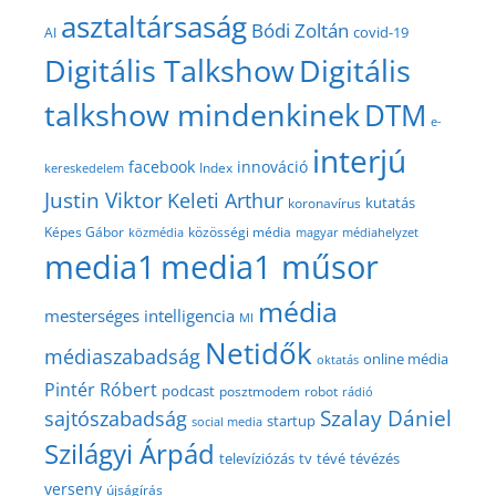
asztaltársaság
Bódi Zoltán
covid-19
AI
Digitális Talkshow
Digitális
talkshow mindenkinek
DTM
e-
interjú
facebook
innováció
Index
kereskedelem
Justin Viktor
Keleti Arthur
kutatás
koronavírus
közösségi média
Képes Gábor
közmédia
magyar médiahelyzet
media1
media1 műsor
média
mesterséges intelligencia
MI
Netidők
médiaszabadság
online média
oktatás
Pintér Róbert
podcast
posztmodem
robot
rádió
Szalay Dániel
sajtószabadság
startup
social media
Szilágyi Árpád
televíziózás
tv
tévé
tévézés
verseny
újságírás