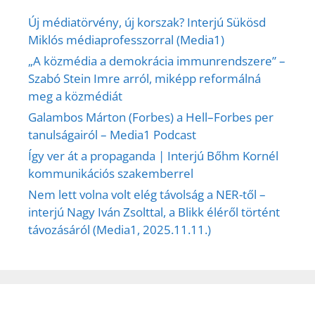
Új médiatörvény, új korszak? Interjú Sükösd
Miklós médiaprofesszorral (Media1)
„A közmédia a demokrácia immunrendszere” –
Szabó Stein Imre arról, miképp reformálná
meg a közmédiát
Galambos Márton (Forbes) a Hell–Forbes per
tanulságairól – Media1 Podcast
Így ver át a propaganda | Interjú Bőhm Kornél
kommunikációs szakemberrel
Nem lett volna volt elég távolság a NER-től –
interjú Nagy Iván Zsolttal, a Blikk éléről történt
távozásáról (Media1, 2025.11.11.)