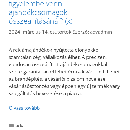
figyelembe venni
ajándékcsomagok
összeállításánál? (x)
2024. március 14. csütörtök
Szerző:
advadmin
A reklámajándékok nyújtotta előnyökkel
számtalan cég, vállalkozás élhet. A precízen,
gondosan összeállított ajándékcsomagokkal
szinte garantáltan el lehet érni a kívánt célt. Lehet
az brandépítés, a vásárlói bizalom növelése,
vásárlásösztönzés vagy éppen egy új termék vagy
szolgáltatás bevezetése a piacra.
Olvass tovább
Kategória
adv