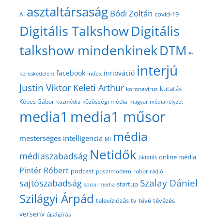
asztaltársaság
Bódi Zoltán
covid-19
AI
Digitális Talkshow
Digitális
talkshow mindenkinek
DTM
e-
interjú
facebook
innováció
Index
kereskedelem
Justin Viktor
Keleti Arthur
kutatás
koronavírus
közösségi média
Képes Gábor
közmédia
magyar médiahelyzet
media1
media1 műsor
média
mesterséges intelligencia
MI
Netidők
médiaszabadság
online média
oktatás
Pintér Róbert
podcast
posztmodem
robot
rádió
Szalay Dániel
sajtószabadság
startup
social media
Szilágyi Árpád
televíziózás
tv
tévé
tévézés
verseny
újságírás