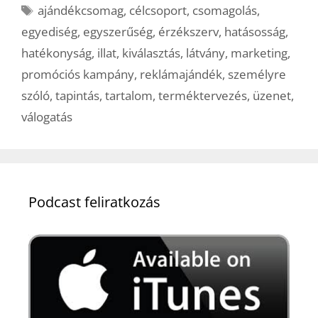
Címkék
ajándékcsomag
,
célcsoport
,
csomagolás
,
egyediség
,
egyszerűség
,
érzékszerv
,
hatásosság
,
hatékonyság
,
illat
,
kiválasztás
,
látvány
,
marketing
,
promóciós kampány
,
reklámajándék
,
személyre
szóló
,
tapintás
,
tartalom
,
terméktervezés
,
üzenet
,
válogatás
Podcast feliratkozás