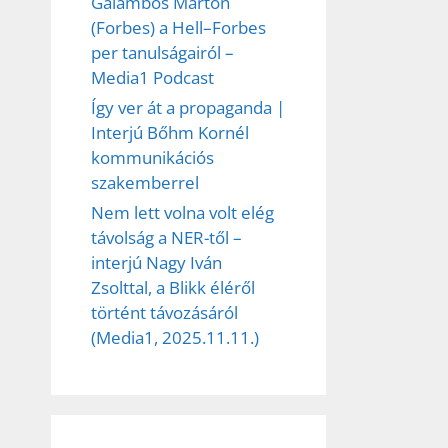
Galambos Márton
(Forbes) a Hell–Forbes
per tanulságairól –
Media1 Podcast
Így ver át a propaganda |
Interjú Bőhm Kornél
kommunikációs
szakemberrel
Nem lett volna volt elég
távolság a NER-től –
interjú Nagy Iván
Zsolttal, a Blikk éléről
történt távozásáról
(Media1, 2025.11.11.)