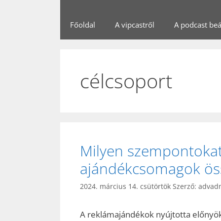
Főoldal
A vipcastről
A podcast beál
célcsoport
Milyen szempontokat 
ajándékcsomagok össz
2024. március 14. csütörtök
Szerző:
advad
A reklámajándékok nyújtotta előnyökk