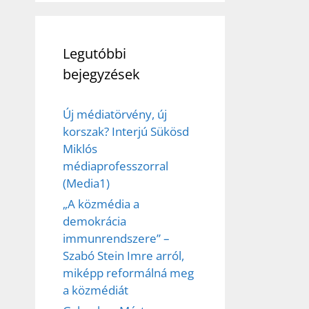
Legutóbbi
bejegyzések
Új médiatörvény, új
korszak? Interjú Sükösd
Miklós
médiaprofesszorral
(Media1)
„A közmédia a
demokrácia
immunrendszere” –
Szabó Stein Imre arról,
miképp reformálná meg
a közmédiát