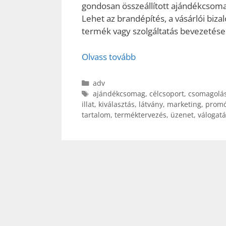
gondosan összeállított ajándékcsomago
Lehet az brandépítés, a vásárlói biz
termék vagy szolgáltatás bevezetése 
Olvass tovább
Kategória
adv
Címkék
ajándékcsomag
,
célcsoport
,
csomagolá
illat
,
kiválasztás
,
látvány
,
marketing
,
promó
tartalom
,
terméktervezés
,
üzenet
,
válogatá