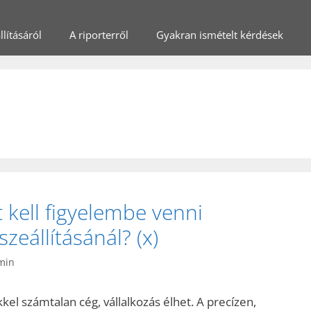
lításáról
A riporterről
Gyakran ismételt kérdések
kell figyelembe venni
eállításánál? (x)
min
el számtalan cég, vállalkozás élhet. A precízen,