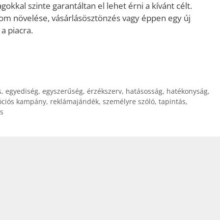
kkal szinte garantáltan el lehet érni a kívánt célt.
alom növelése, vásárlásösztönzés vagy éppen egy új
a piacra.
s
,
egyediség
,
egyszerűség
,
érzékszerv
,
hatásosság
,
hatékonyság
,
ciós kampány
,
reklámajándék
,
személyre szóló
,
tapintás
,
s