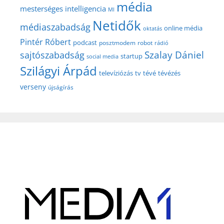
média
mesterséges intelligencia
MI
Netidők
médiaszabadság
online média
oktatás
Pintér Róbert
podcast
posztmodem
robot
rádió
Szalay Dániel
sajtószabadság
startup
social media
Szilágyi Árpád
televíziózás
tv
tévé
tévézés
verseny
újságírás