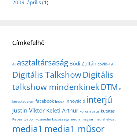
2009. április
(1)
Címkefelhő
asztaltársaság
Bódi Zoltán
covid-19
AI
Digitális Talkshow
Digitális
talkshow mindenkinek
DTM
e-
interjú
facebook
innováció
Index
kereskedelem
Justin Viktor
Keleti Arthur
kutatás
koronavírus
közösségi média
Képes Gábor
közmédia
magyar médiahelyzet
media1
media1 műsor