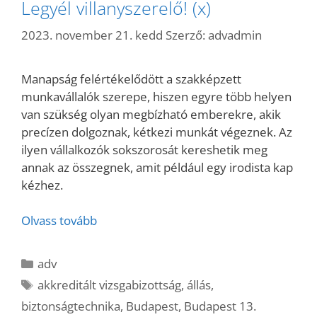
Legyél villanyszerelő! (x)
2023. november 21. kedd
Szerző:
advadmin
Manapság felértékelődött a szakképzett
munkavállalók szerepe, hiszen egyre több helyen
van szükség olyan megbízható emberekre, akik
precízen dolgoznak, kétkezi munkát végeznek. Az
ilyen vállalkozók sokszorosát kereshetik meg
annak az összegnek, amit például egy irodista kap
kézhez.
Olvass tovább
Kategória
adv
Címkék
akkreditált vizsgabizottság
,
állás
,
biztonságtechnika
,
Budapest
,
Budapest 13.