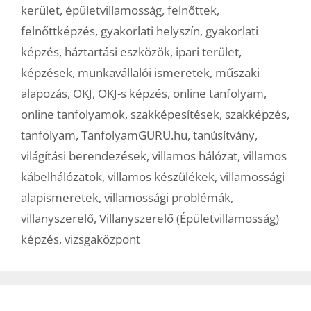
kerület
,
épületvillamosság
,
felnőttek
,
felnőttképzés
,
gyakorlati helyszín
,
gyakorlati
képzés
,
háztartási eszközök
,
ipari terület
,
képzések
,
munkavállalói ismeretek
,
műszaki
alapozás
,
OKJ
,
OKJ-s képzés
,
online tanfolyam
,
online tanfolyamok
,
szakképesítések
,
szakképzés
,
tanfolyam
,
TanfolyamGURU.hu
,
tanúsítvány
,
világítási berendezések
,
villamos hálózat
,
villamos
kábelhálózatok
,
villamos készülékek
,
villamossági
alapismeretek
,
villamossági problémák
,
villanyszerelő
,
Villanyszerelő (Épületvillamosság)
képzés
,
vizsgaközpont