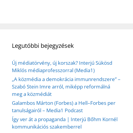
Legutóbbi bejegyzések
Új médiatörvény, új korszak? Interjú Sükösd
Miklós médiaprofesszorral (Media1)
„A közmédia a demokrácia immunrendszere” –
Szabó Stein Imre arról, miképp reformálná
meg a közmédiát
Galambos Márton (Forbes) a Hell–Forbes per
tanulságairól – Media1 Podcast
Így ver át a propaganda | Interjú Bőhm Kornél
kommunikációs szakemberrel