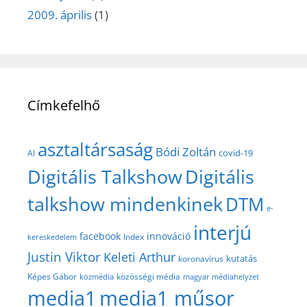
2009. április
(1)
Címkefelhő
asztaltársaság
Bódi Zoltán
covid-19
AI
Digitális Talkshow
Digitális
talkshow mindenkinek
DTM
e-
interjú
facebook
innováció
Index
kereskedelem
Justin Viktor
Keleti Arthur
kutatás
koronavírus
közösségi média
Képes Gábor
közmédia
magyar médiahelyzet
media1
media1 műsor