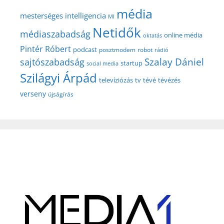
média
mesterséges intelligencia
MI
Netidők
médiaszabadság
online média
oktatás
Pintér Róbert
podcast
posztmodem
robot
rádió
Szalay Dániel
sajtószabadság
startup
social media
Szilágyi Árpád
televíziózás
tv
tévé
tévézés
verseny
újságírás