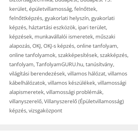
kerület
,
épületvillamosság
,
felnőttek
,
felnőttképzés
,
gyakorlati helyszín
,
gyakorlati
képzés
,
háztartási eszközök
,
ipari terület
,
képzések
,
munkavállalói ismeretek
,
műszaki
alapozás
,
OKJ
,
OKJ-s képzés
,
online tanfolyam
,
online tanfolyamok
,
szakképesítések
,
szakképzés
,
tanfolyam
,
TanfolyamGURU.hu
,
tanúsítvány
,
világítási berendezések
,
villamos hálózat
,
villamos
kábelhálózatok
,
villamos készülékek
,
villamossági
alapismeretek
,
villamossági problémák
,
villanyszerelő
,
Villanyszerelő (Épületvillamosság)
képzés
,
vizsgaközpont