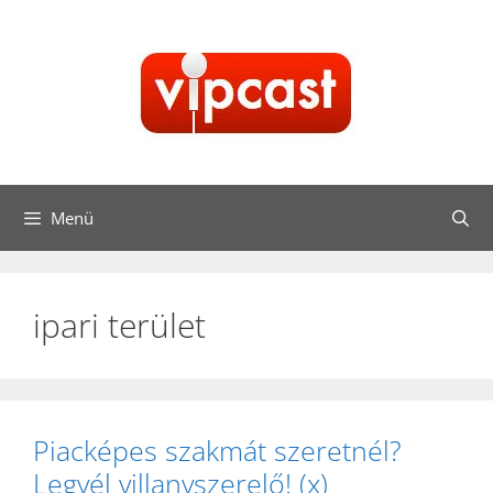
Kilépés
a
tartalomba
Menü
ipari terület
Piacképes szakmát szeretnél?
Legyél villanyszerelő! (x)