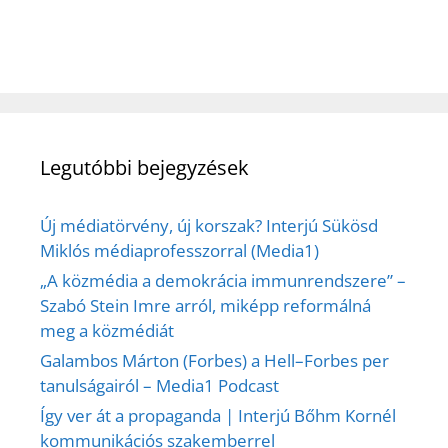
Legutóbbi bejegyzések
Új médiatörvény, új korszak? Interjú Sükösd
Miklós médiaprofesszorral (Media1)
„A közmédia a demokrácia immunrendszere” –
Szabó Stein Imre arról, miképp reformálná
meg a közmédiát
Galambos Márton (Forbes) a Hell–Forbes per
tanulságairól – Media1 Podcast
Így ver át a propaganda | Interjú Bőhm Kornél
kommunikációs szakemberrel