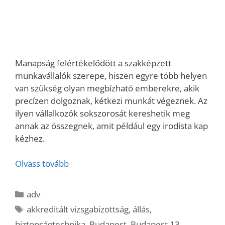
Manapság felértékelődött a szakképzett
munkavállalók szerepe, hiszen egyre több helyen
van szükség olyan megbízható emberekre, akik
precízen dolgoznak, kétkezi munkát végeznek. Az
ilyen vállalkozók sokszorosát kereshetik meg
annak az összegnek, amit például egy irodista kap
kézhez.
Olvass tovább
Kategória
adv
Címkék
akkreditált vizsgabizottság
,
állás
,
biztonságtechnika
,
Budapest
,
Budapest 13.