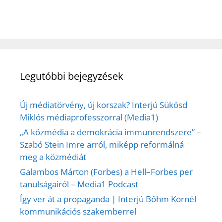
Legutóbbi bejegyzések
Új médiatörvény, új korszak? Interjú Sükösd
Miklós médiaprofesszorral (Media1)
„A közmédia a demokrácia immunrendszere” –
Szabó Stein Imre arról, miképp reformálná
meg a közmédiát
Galambos Márton (Forbes) a Hell–Forbes per
tanulságairól – Media1 Podcast
Így ver át a propaganda | Interjú Bőhm Kornél
kommunikációs szakemberrel