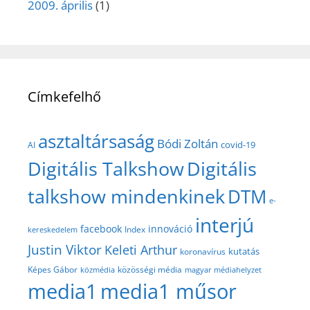
2009. április
(1)
Címkefelhő
asztaltársaság
Bódi Zoltán
covid-19
AI
Digitális Talkshow
Digitális
talkshow mindenkinek
DTM
e-
interjú
facebook
innováció
Index
kereskedelem
Justin Viktor
Keleti Arthur
kutatás
koronavírus
közösségi média
Képes Gábor
közmédia
magyar médiahelyzet
media1
media1 műsor