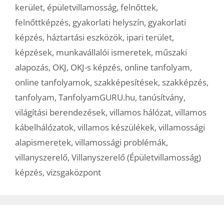
kerület
,
épületvillamosság
,
felnőttek
,
felnőttképzés
,
gyakorlati helyszín
,
gyakorlati
képzés
,
háztartási eszközök
,
ipari terület
,
képzések
,
munkavállalói ismeretek
,
műszaki
alapozás
,
OKJ
,
OKJ-s képzés
,
online tanfolyam
,
online tanfolyamok
,
szakképesítések
,
szakképzés
,
tanfolyam
,
TanfolyamGURU.hu
,
tanúsítvány
,
világítási berendezések
,
villamos hálózat
,
villamos
kábelhálózatok
,
villamos készülékek
,
villamossági
alapismeretek
,
villamossági problémák
,
villanyszerelő
,
Villanyszerelő (Épületvillamosság)
képzés
,
vizsgaközpont