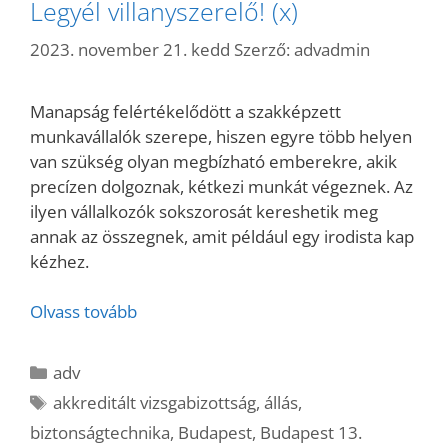
Legyél villanyszerelő! (x)
2023. november 21. kedd
Szerző:
advadmin
Manapság felértékelődött a szakképzett
munkavállalók szerepe, hiszen egyre több helyen
van szükség olyan megbízható emberekre, akik
precízen dolgoznak, kétkezi munkát végeznek. Az
ilyen vállalkozók sokszorosát kereshetik meg
annak az összegnek, amit például egy irodista kap
kézhez.
Olvass tovább
Kategória
adv
Címkék
akkreditált vizsgabizottság
,
állás
,
biztonságtechnika
,
Budapest
,
Budapest 13.