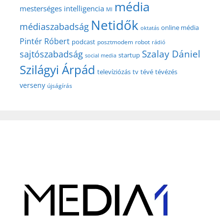
média
mesterséges intelligencia
MI
Netidők
médiaszabadság
online média
oktatás
Pintér Róbert
podcast
posztmodem
robot
rádió
Szalay Dániel
sajtószabadság
startup
social media
Szilágyi Árpád
televíziózás
tv
tévé
tévézés
verseny
újságírás