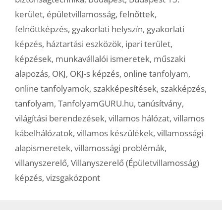
kerület
,
épületvillamosság
,
felnőttek
,
felnőttképzés
,
gyakorlati helyszín
,
gyakorlati
képzés
,
háztartási eszközök
,
ipari terület
,
képzések
,
munkavállalói ismeretek
,
műszaki
alapozás
,
OKJ
,
OKJ-s képzés
,
online tanfolyam
,
online tanfolyamok
,
szakképesítések
,
szakképzés
,
tanfolyam
,
TanfolyamGURU.hu
,
tanúsítvány
,
világítási berendezések
,
villamos hálózat
,
villamos
kábelhálózatok
,
villamos készülékek
,
villamossági
alapismeretek
,
villamossági problémák
,
villanyszerelő
,
Villanyszerelő (Épületvillamosság)
képzés
,
vizsgaközpont