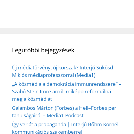
Legutóbbi bejegyzések
Új médiatörvény, új korszak? Interjú Sükösd
Miklós médiaprofesszorral (Media1)
„A közmédia a demokrácia immunrendszere” –
Szabó Stein Imre arról, miképp reformálná
meg a közmédiát
Galambos Márton (Forbes) a Hell–Forbes per
tanulságairól – Media1 Podcast
Így ver át a propaganda | Interjú Bőhm Kornél
kommunikációs szakemberrel