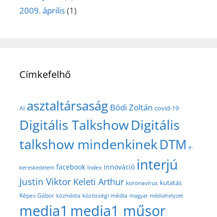
2009. április
(1)
Címkefelhő
asztaltársaság
Bódi Zoltán
covid-19
AI
Digitális Talkshow
Digitális
talkshow mindenkinek
DTM
e-
interjú
facebook
innováció
Index
kereskedelem
Justin Viktor
Keleti Arthur
kutatás
koronavírus
közösségi média
Képes Gábor
közmédia
magyar médiahelyzet
media1
media1 műsor