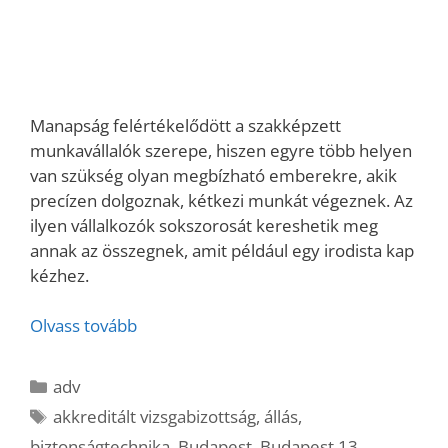
Manapság felértékelődött a szakképzett
munkavállalók szerepe, hiszen egyre több helyen
van szükség olyan megbízható emberekre, akik
precízen dolgoznak, kétkezi munkát végeznek. Az
ilyen vállalkozók sokszorosát kereshetik meg
annak az összegnek, amit például egy irodista kap
kézhez.
Olvass tovább
Kategória
adv
Címkék
akkreditált vizsgabizottság
,
állás
,
biztonságtechnika
,
Budapest
,
Budapest 13.