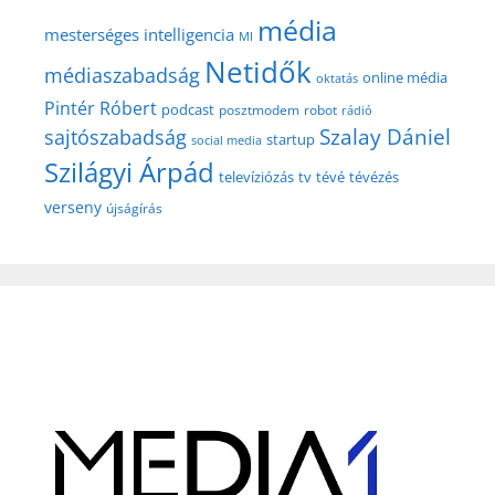
média
mesterséges intelligencia
MI
Netidők
médiaszabadság
online média
oktatás
Pintér Róbert
podcast
posztmodem
robot
rádió
Szalay Dániel
sajtószabadság
startup
social media
Szilágyi Árpád
televíziózás
tv
tévé
tévézés
verseny
újságírás