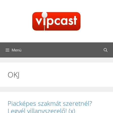
Kilépés
a
tartalomba
Menü
OKJ
Piacképes szakmát szeretnél?
Legyél villanyszerelő! (x)