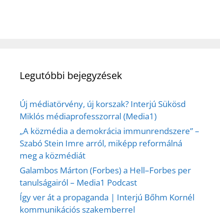
Legutóbbi bejegyzések
Új médiatörvény, új korszak? Interjú Sükösd
Miklós médiaprofesszorral (Media1)
„A közmédia a demokrácia immunrendszere” –
Szabó Stein Imre arról, miképp reformálná
meg a közmédiát
Galambos Márton (Forbes) a Hell–Forbes per
tanulságairól – Media1 Podcast
Így ver át a propaganda | Interjú Bőhm Kornél
kommunikációs szakemberrel