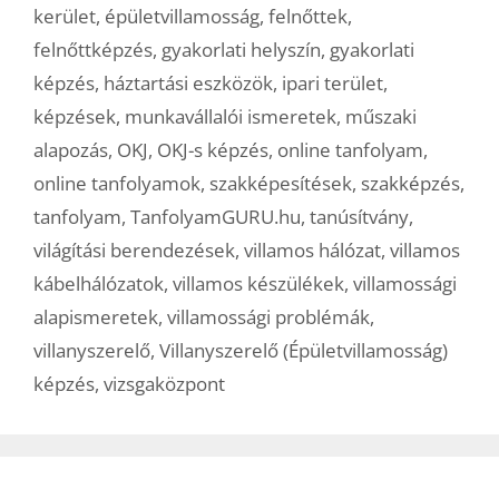
kerület
,
épületvillamosság
,
felnőttek
,
felnőttképzés
,
gyakorlati helyszín
,
gyakorlati
képzés
,
háztartási eszközök
,
ipari terület
,
képzések
,
munkavállalói ismeretek
,
műszaki
alapozás
,
OKJ
,
OKJ-s képzés
,
online tanfolyam
,
online tanfolyamok
,
szakképesítések
,
szakképzés
,
tanfolyam
,
TanfolyamGURU.hu
,
tanúsítvány
,
világítási berendezések
,
villamos hálózat
,
villamos
kábelhálózatok
,
villamos készülékek
,
villamossági
alapismeretek
,
villamossági problémák
,
villanyszerelő
,
Villanyszerelő (Épületvillamosság)
képzés
,
vizsgaközpont