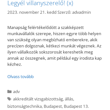
Legyél villanyszerelő! (x)
2023. november 21. kedd
Szerző:
advadmin
Manapság felértékelődött a szakképzett
munkavállalók szerepe, hiszen egyre több helyen
van szükség olyan megbízható emberekre, akik
precízen dolgoznak, kétkezi munkát végeznek. Az
ilyen vállalkozók sokszorosát kereshetik meg
annak az összegnek, amit például egy irodista kap
kézhez.
Olvass tovább
Kategória
adv
Címkék
akkreditált vizsgabizottság
,
állás
,
biztonságtechnika
,
Budapest
,
Budapest 13.