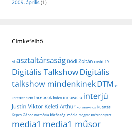
2009. április
(1)
Címkefelhő
asztaltársaság
Bódi Zoltán
covid-19
AI
Digitális Talkshow
Digitális
talkshow mindenkinek
DTM
e-
interjú
facebook
innováció
Index
kereskedelem
Justin Viktor
Keleti Arthur
kutatás
koronavírus
közösségi média
Képes Gábor
közmédia
magyar médiahelyzet
media1
media1 műsor