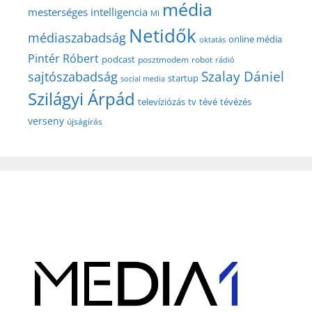
média
mesterséges intelligencia
MI
Netidők
médiaszabadság
online média
oktatás
Pintér Róbert
podcast
posztmodem
robot
rádió
Szalay Dániel
sajtószabadság
startup
social media
Szilágyi Árpád
televíziózás
tv
tévé
tévézés
verseny
újságírás