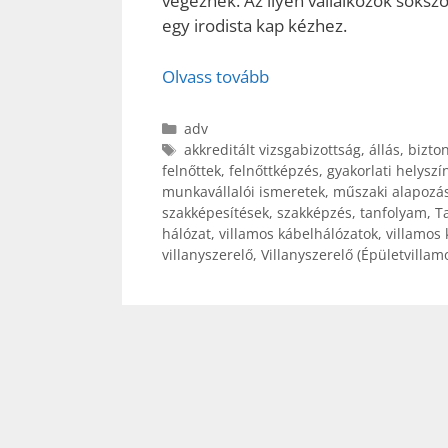
végeznek. Az ilyen vállalkozók soksz
egy irodista kap kézhez.
Olvass tovább
Kategória
adv
Címkék
akkreditált vizsgabizottság
,
állás
,
bizto
felnőttek
,
felnőttképzés
,
gyakorlati helyszí
munkavállalói ismeretek
,
műszaki alapozá
szakképesítések
,
szakképzés
,
tanfolyam
,
T
hálózat
,
villamos kábelhálózatok
,
villamos
villanyszerelő
,
Villanyszerelő (Épületvilla