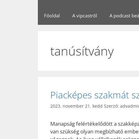
Főoldal
A vipcastről
A podcast beál
tanúsítvány
Piacképes szakmát sze
2023. november 21. kedd
Szerző:
advadmi
Manapság felértékelődött a szakképz
van szükség olyan megbízható ember