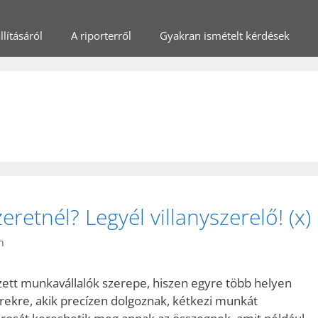
lításáról
A riporterről
Gyakran ismételt kérdések
retnél? Legyél villanyszerelő! (x)
n
ett munkavállalók szerepe, hiszen egyre több helyen
ekre, akik precízen dolgoznak, kétkezi munkát