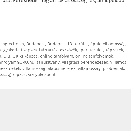
orosát kereshetik meg annak az összegnek, amit például
nságtechnika
,
Budapest
,
Budapest 13. kerület
,
épületvillamosság
,
n
,
gyakorlati képzés
,
háztartási eszközök
,
ipari terület
,
képzések
,
s
,
OKJ
,
OKJ-s képzés
,
online tanfolyam
,
online tanfolyamok
,
anfolyamGURU.hu
,
tanúsítvány
,
világítási berendezések
,
villamos
 készülékek
,
villamossági alapismeretek
,
villamossági problémák
,
mosság) képzés
,
vizsgaközpont