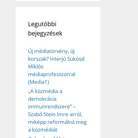
Legutóbbi
bejegyzések
Új médiatörvény, új
korszak? Interjú Sükösd
Miklós
médiaprofesszorral
(Media1)
„A közmédia a
demokrácia
immunrendszere” –
Szabó Stein Imre arról,
miképp reformálná meg
a közmédiát