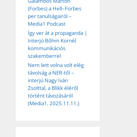
Galambos Márton
(Forbes) a Hell–Forbes
per tanulságairól –
Media1 Podcast
Így ver át a propaganda |
Interjú Bőhm Kornél
kommunikációs
szakemberrel
Nem lett volna volt elég
távolság a NER-től –
interjú Nagy Iván
Zsolttal, a Blikk éléről
történt távozásáról
(Media1, 2025.11.11.)