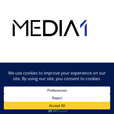
Hirdetés
Lifestyle tippek & trükkök
© 2026 vipcast.hu powered by Media1
• Készült
GeneratePress