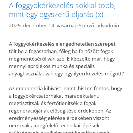
A foggyökérkezelés sokkal több,
mint egy egyszerű eljárás (x)
2025. december 14. vasárnap
Szerző:
advadmin
A foggyökérkezelés elengedhetetlen szerepet
tölt be a fogászatban, főleg ha fertőzött fogak
megmentéséről van szó. Elképzelte már, hogy
mennyi aprólékos munka és speciális
anyaghasználat van egy-egy ilyen kezelés mögött?
Az endodoncia kihívást jelent, hiszen fontos, hogy
a foggyökércsatornákat maradéktalanul
megtisztítsák és fertőtlenítsék a fogak
regenerációjának elősegítése érdekében. Az
eredményesség elérése érdekében viszont
nemcsak a megfelelő technikai lépések
szükségesek; az alkalmazott kezelőanyagok