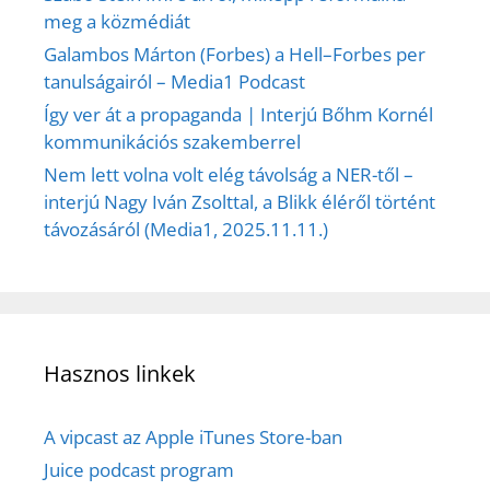
meg a közmédiát
Galambos Márton (Forbes) a Hell–Forbes per
tanulságairól – Media1 Podcast
Így ver át a propaganda | Interjú Bőhm Kornél
kommunikációs szakemberrel
Nem lett volna volt elég távolság a NER-től –
interjú Nagy Iván Zsolttal, a Blikk éléről történt
távozásáról (Media1, 2025.11.11.)
Hasznos linkek
A vipcast az Apple iTunes Store-ban
Juice podcast program