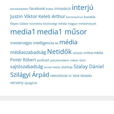
interjú
facebook
innováció
Index
kereskedelem
Justin Viktor
Keleti Arthur
kutatás
koronavírus
közösségi média
Képes Gábor
közmédia
magyar médiahelyzet
media1
media1 műsor
média
mesterséges intelligencia
MI
Netidők
médiaszabadság
online média
oktatás
Pintér Róbert
podcast
posztmodem
robot
rádió
Szalay Dániel
sajtószabadság
startup
social media
Szilágyi Árpád
televíziózás
tv
tévé
tévézés
verseny
újságírás