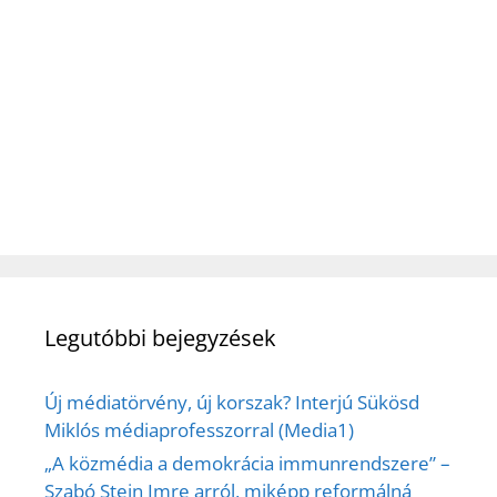
Legutóbbi bejegyzések
Új médiatörvény, új korszak? Interjú Sükösd
Miklós médiaprofesszorral (Media1)
„A közmédia a demokrácia immunrendszere” –
Szabó Stein Imre arról, miképp reformálná