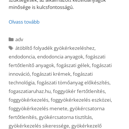
minősége is kulcsfontosságú.
Olvass tovább
Kategória
adv
Címkék
átöblítő folyadék gyökérkezeléshez
,
endodoncia
,
endodoncia anyagok
,
fogászati
fertőtlenítő anyagok
,
fogászati gélek
,
fogászati
innováció
,
fogászati krémek
,
fogászati
technológia
,
fogászati tömőanyag előkészítés
,
fogaszatiaruhaz.hu
,
foggyökér fertőtlenítés
,
foggyökérkezelés
,
foggyökérkezelés eszközei
,
foggyökérkezelés menete
,
gyökércsatorna
fertőtlenítés
,
gyökércsatorna tisztítás
,
gyökérkezelés sikeressége
,
gyökérkezelő