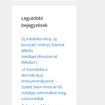
Legutóbbi
bejegyzések
Új médiatörvény, új
korszak? Interjú Sükösd
Miklós
médiaprofesszorral
(Media1)
„A közmédia a
demokrácia
immunrendszere” –
Szabó Stein Imre arról,
miképp reformálná meg
a közmédiát