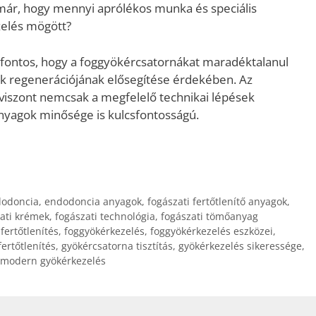
már, hogy mennyi aprólékos munka és speciális
zelés mögött?
n fontos, hogy a foggyökércsatornákat maradéktalanul
gak regenerációjának elősegítése érdekében. Az
szont nemcsak a megfelelő technikai lépések
nyagok minősége is kulcsfontosságú.
odoncia
,
endodoncia anyagok
,
fogászati fertőtlenítő anyagok
,
ati krémek
,
fogászati technológia
,
fogászati tömőanyag
fertőtlenítés
,
foggyökérkezelés
,
foggyökérkezelés eszközei
,
ertőtlenítés
,
gyökércsatorna tisztítás
,
gyökérkezelés sikeressége
,
modern gyökérkezelés