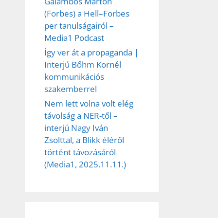
Galambos Márton
(Forbes) a Hell–Forbes
per tanulságairól –
Media1 Podcast
Így ver át a propaganda |
Interjú Bőhm Kornél
kommunikációs
szakemberrel
Nem lett volna volt elég
távolság a NER-től –
interjú Nagy Iván
Zsolttal, a Blikk éléről
történt távozásáról
(Media1, 2025.11.11.)