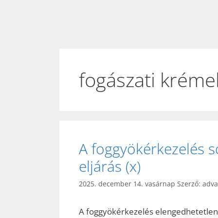
fogászati kréme
A foggyökérkezelés s
eljárás (x)
2025. december 14. vasárnap
Szerző:
adv
A foggyökérkezelés elengedhetetlen s