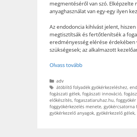
megmentéséről van szó. Elképzelte 
anyaghasználat van egy-egy ilyen ke
Az endodoncia kihívást jelent, hisze
megtisztítsák és fertőtlenítsék a fo
eredményesség elérése érdekében vi
szükségesek; az alkalmazott kezelőa
Olvass tovább
Kategória
adv
Címkék
átöblítő folyadék gyökérkezeléshez
,
end
fogászati gélek
,
fogászati innováció
,
fogász
előkészítés
,
fogaszatiaruhaz.hu
,
foggyökér 
foggyökérkezelés menete
,
gyökércsatorna f
gyökérkezelő anyagok
,
gyökérkezelő gélek
,