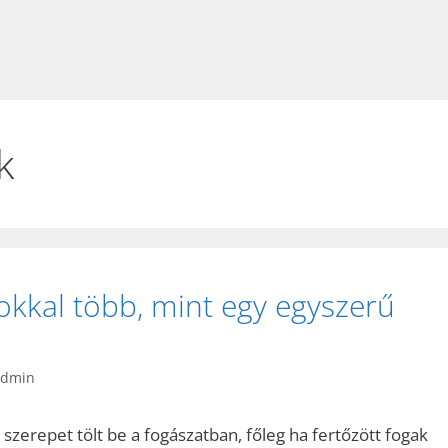
k
okkal több, mint egy egyszerű
admin
zerepet tölt be a fogászatban, főleg ha fertőzött fogak