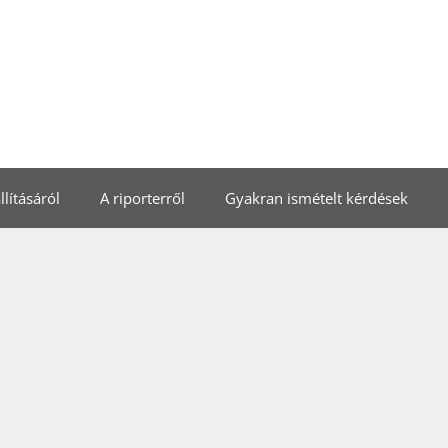
lításáról
A riporterről
Gyakran ismételt kérdések