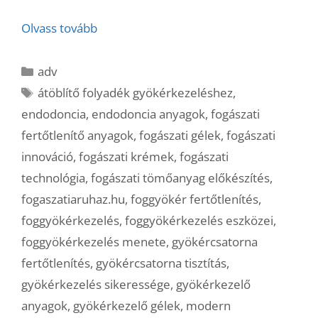
Olvass tovább
Kategória
adv
Címkék
átöblítő folyadék gyökérkezeléshez
,
endodoncia
,
endodoncia anyagok
,
fogászati
fertőtlenítő anyagok
,
fogászati gélek
,
fogászati
innováció
,
fogászati krémek
,
fogászati
technológia
,
fogászati tömőanyag előkészítés
,
fogaszatiaruhaz.hu
,
foggyökér fertőtlenítés
,
foggyökérkezelés
,
foggyökérkezelés eszközei
,
foggyökérkezelés menete
,
gyökércsatorna
fertőtlenítés
,
gyökércsatorna tisztítás
,
gyökérkezelés sikeressége
,
gyökérkezelő
anyagok
,
gyökérkezelő gélek
,
modern