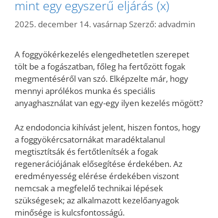
mint egy egyszerű eljárás (x)
2025. december 14. vasárnap
Szerző:
advadmin
A foggyökérkezelés elengedhetetlen szerepet
tölt be a fogászatban, főleg ha fertőzött fogak
megmentéséről van szó. Elképzelte már, hogy
mennyi aprólékos munka és speciális
anyaghasználat van egy-egy ilyen kezelés mögött?
Az endodoncia kihívást jelent, hiszen fontos, hogy
a foggyökércsatornákat maradéktalanul
megtisztítsák és fertőtlenítsék a fogak
regenerációjának elősegítése érdekében. Az
eredményesség elérése érdekében viszont
nemcsak a megfelelő technikai lépések
szükségesek; az alkalmazott kezelőanyagok
minősége is kulcsfontosságú.