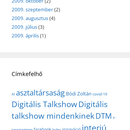
2009. október
(2)
2009. szeptember
(2)
2009. augusztus
(4)
2009. július
(3)
2009. április
(1)
Címkefelhő
asztaltársaság
Bódi Zoltán
covid-19
AI
Digitális Talkshow
Digitális
talkshow mindenkinek
DTM
e-
interjú
facebook
innováció
Index
kereskedelem