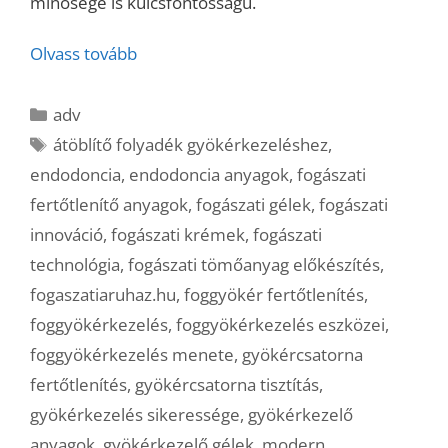
minősége is kulcsfontosságú.
Olvass tovább
Kategória
adv
Címkék
átöblítő folyadék gyökérkezeléshez
,
endodoncia
,
endodoncia anyagok
,
fogászati
fertőtlenítő anyagok
,
fogászati gélek
,
fogászati
innováció
,
fogászati krémek
,
fogászati
technológia
,
fogászati tömőanyag előkészítés
,
fogaszatiaruhaz.hu
,
foggyökér fertőtlenítés
,
foggyökérkezelés
,
foggyökérkezelés eszközei
,
foggyökérkezelés menete
,
gyökércsatorna
fertőtlenítés
,
gyökércsatorna tisztítás
,
gyökérkezelés sikeressége
,
gyökérkezelő
anyagok
,
gyökérkezelő gélek
,
modern