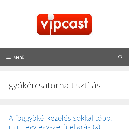
Kilépés
a
tartalomba
Menü
gyökércsatorna tisztítás
A foggyökérkezelés sokkal több,
mint egy egyszerű eljárás (x)