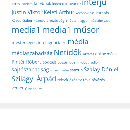
interjú
facebook
innováció
Index
kereskedelem
Justin Viktor
Keleti Arthur
kutatás
koronavírus
közösségi média
Képes Gábor
közmédia
magyar médiahelyzet
media1
media1 műsor
média
mesterséges intelligencia
MI
Netidők
médiaszabadság
online média
oktatás
Pintér Róbert
podcast
posztmodem
robot
rádió
Szalay Dániel
sajtószabadság
startup
social media
Szilágyi Árpád
televíziózás
tv
tévé
tévézés
verseny
újságírás