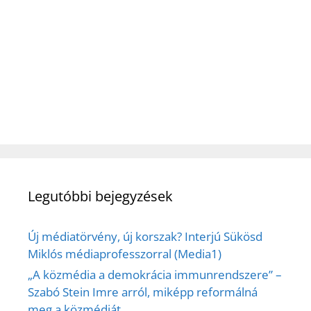
Legutóbbi bejegyzések
Új médiatörvény, új korszak? Interjú Sükösd
Miklós médiaprofesszorral (Media1)
„A közmédia a demokrácia immunrendszere” –
Szabó Stein Imre arról, miképp reformálná
meg a közmédiát