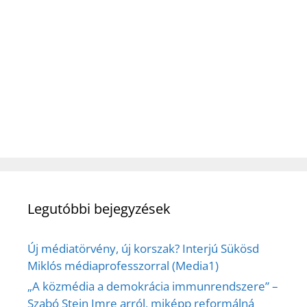
Legutóbbi bejegyzések
Új médiatörvény, új korszak? Interjú Sükösd
Miklós médiaprofesszorral (Media1)
„A közmédia a demokrácia immunrendszere” –
Szabó Stein Imre arról, miképp reformálná