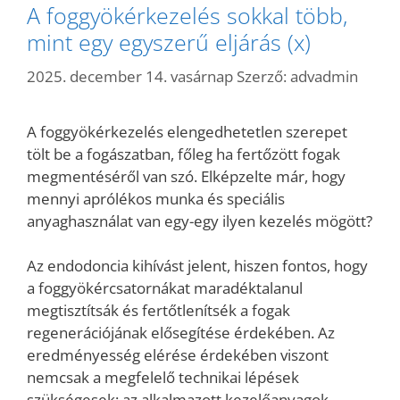
A foggyökérkezelés sokkal több,
mint egy egyszerű eljárás (x)
2025. december 14. vasárnap
Szerző:
advadmin
A foggyökérkezelés elengedhetetlen szerepet
tölt be a fogászatban, főleg ha fertőzött fogak
megmentéséről van szó. Elképzelte már, hogy
mennyi aprólékos munka és speciális
anyaghasználat van egy-egy ilyen kezelés mögött?
Az endodoncia kihívást jelent, hiszen fontos, hogy
a foggyökércsatornákat maradéktalanul
megtisztítsák és fertőtlenítsék a fogak
regenerációjának elősegítése érdekében. Az
eredményesség elérése érdekében viszont
nemcsak a megfelelő technikai lépések
szükségesek; az alkalmazott kezelőanyagok