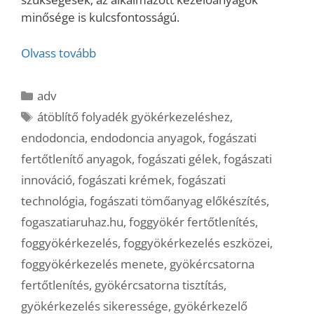
minősége is kulcsfontosságú.
Olvass tovább
Kategória
adv
Címkék
átöblítő folyadék gyökérkezeléshez
,
endodoncia
,
endodoncia anyagok
,
fogászati
fertőtlenítő anyagok
,
fogászati gélek
,
fogászati
innováció
,
fogászati krémek
,
fogászati
technológia
,
fogászati tömőanyag előkészítés
,
fogaszatiaruhaz.hu
,
foggyökér fertőtlenítés
,
foggyökérkezelés
,
foggyökérkezelés eszközei
,
foggyökérkezelés menete
,
gyökércsatorna
fertőtlenítés
,
gyökércsatorna tisztítás
,
gyökérkezelés sikeressége
,
gyökérkezelő