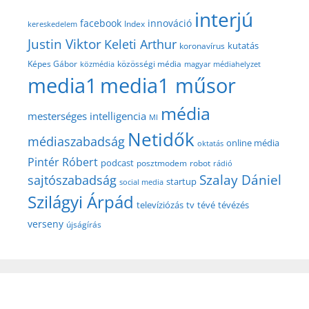
interjú
facebook
innováció
Index
kereskedelem
Justin Viktor
Keleti Arthur
kutatás
koronavírus
közösségi média
Képes Gábor
közmédia
magyar médiahelyzet
media1
media1 műsor
média
mesterséges intelligencia
MI
Netidők
médiaszabadság
online média
oktatás
Pintér Róbert
podcast
posztmodem
robot
rádió
Szalay Dániel
sajtószabadság
startup
social media
Szilágyi Árpád
televíziózás
tv
tévé
tévézés
verseny
újságírás