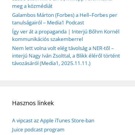
meg a közmédiát
Galambos Márton (Forbes) a Hell–Forbes per
tanulságairól – Media1 Podcast
Így ver át a propaganda | Interjú Bőhm Kornél
kommunikációs szakemberrel
Nem lett volna volt elég távolság a NER-től –
interjú Nagy Iván Zsolttal, a Blikk éléről történt
távozásáról (Media1, 2025.11.11.)
Hasznos linkek
A vipcast az Apple iTunes Store-ban
Juice podcast program