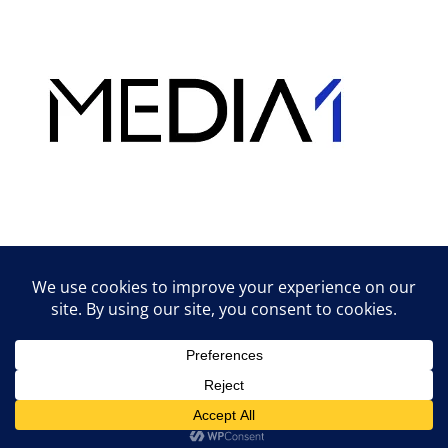
Hirdetés
Lifestyle tippek & trükkök
© 2026 vipcast.hu powered by Media1
• Készült
GeneratePress