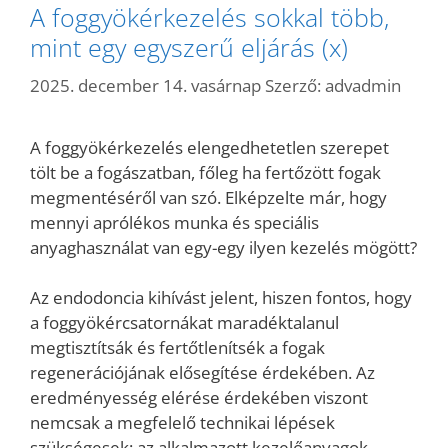
A foggyökérkezelés sokkal több,
mint egy egyszerű eljárás (x)
2025. december 14. vasárnap
Szerző:
advadmin
A foggyökérkezelés elengedhetetlen szerepet
tölt be a fogászatban, főleg ha fertőzött fogak
megmentéséről van szó. Elképzelte már, hogy
mennyi aprólékos munka és speciális
anyaghasználat van egy-egy ilyen kezelés mögött?
Az endodoncia kihívást jelent, hiszen fontos, hogy
a foggyökércsatornákat maradéktalanul
megtisztítsák és fertőtlenítsék a fogak
regenerációjának elősegítése érdekében. Az
eredményesség elérése érdekében viszont
nemcsak a megfelelő technikai lépések
szükségesek; az alkalmazott kezelőanyagok