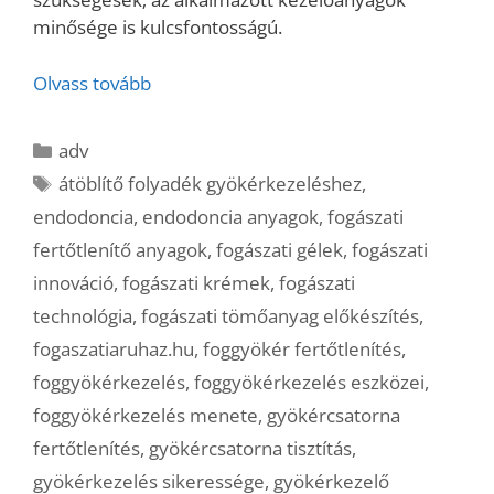
minősége is kulcsfontosságú.
Olvass tovább
Kategória
adv
Címkék
átöblítő folyadék gyökérkezeléshez
,
endodoncia
,
endodoncia anyagok
,
fogászati
fertőtlenítő anyagok
,
fogászati gélek
,
fogászati
innováció
,
fogászati krémek
,
fogászati
technológia
,
fogászati tömőanyag előkészítés
,
fogaszatiaruhaz.hu
,
foggyökér fertőtlenítés
,
foggyökérkezelés
,
foggyökérkezelés eszközei
,
foggyökérkezelés menete
,
gyökércsatorna
fertőtlenítés
,
gyökércsatorna tisztítás
,
gyökérkezelés sikeressége
,
gyökérkezelő