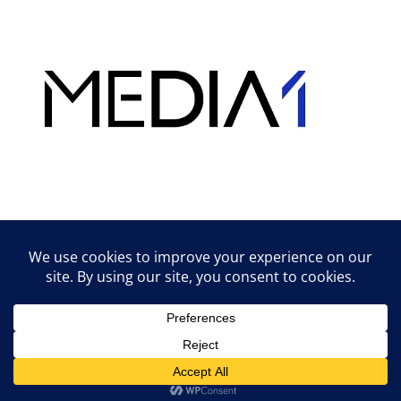
Hirdetés
Lifestyle tippek & trükkök
© 2026 vipcast.hu powered by Media1
• Készült
GeneratePress