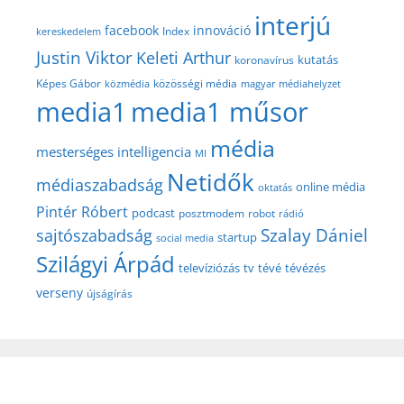
interjú
facebook
innováció
Index
kereskedelem
Justin Viktor
Keleti Arthur
kutatás
koronavírus
közösségi média
Képes Gábor
közmédia
magyar médiahelyzet
media1
media1 műsor
média
mesterséges intelligencia
MI
Netidők
médiaszabadság
online média
oktatás
Pintér Róbert
podcast
posztmodem
robot
rádió
Szalay Dániel
sajtószabadság
startup
social media
Szilágyi Árpád
televíziózás
tv
tévé
tévézés
verseny
újságírás