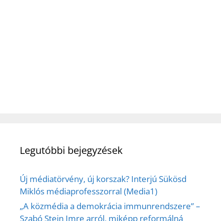
Legutóbbi bejegyzések
Új médiatörvény, új korszak? Interjú Sükösd
Miklós médiaprofesszorral (Media1)
„A közmédia a demokrácia immunrendszere” –
Szabó Stein Imre arról, miképp reformálná