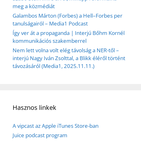
meg a közmédiát
Galambos Márton (Forbes) a Hell–Forbes per
tanulságairól – Media1 Podcast
Így ver át a propaganda | Interjú Bőhm Kornél
kommunikációs szakemberrel
Nem lett volna volt elég távolság a NER-től –
interjú Nagy Iván Zsolttal, a Blikk éléről történt
távozásáról (Media1, 2025.11.11.)
Hasznos linkek
A vipcast az Apple iTunes Store-ban
Juice podcast program