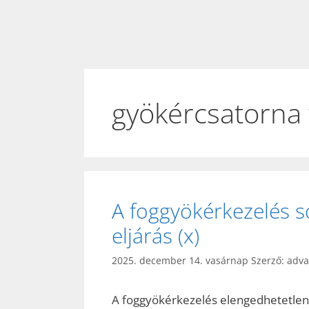
gyökércsatorna 
A foggyökérkezelés s
eljárás (x)
2025. december 14. vasárnap
Szerző:
adv
A foggyökérkezelés elengedhetetlen s