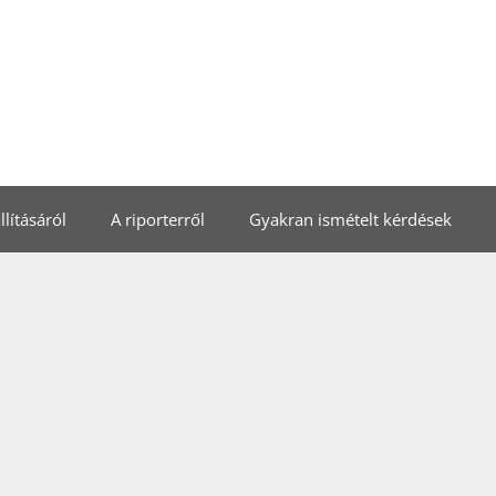
lításáról
A riporterről
Gyakran ismételt kérdések