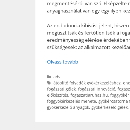
megmentéséről van szó. Elképzelte 
anyaghasználat van egy-egy ilyen ke
Az endodoncia kihívást jelent, hisze
megtisztítsák és fertőtlenítsék a fo
eredményesség elérése érdekében vi
szükségesek; az alkalmazott kezelőa
Olvass tovább
Kategória
adv
Címkék
átöblítő folyadék gyökérkezeléshez
,
end
fogászati gélek
,
fogászati innováció
,
fogász
előkészítés
,
fogaszatiaruhaz.hu
,
foggyökér 
foggyökérkezelés menete
,
gyökércsatorna f
gyökérkezelő anyagok
,
gyökérkezelő gélek
,