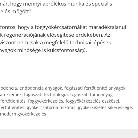
már, hogy mennyi aprólékos munka és speciális
zelés mögött?
n fontos, hogy a foggyökércsatornákat maradéktalanul
gak regenerációjának elősegítése érdekében. Az
szont nemcsak a megfelelő technikai lépések
nyagok minősége is kulcsfontosságú.
odoncia
,
endodoncia anyagok
,
fogászati fertőtlenítő anyagok
,
ati krémek
,
fogászati technológia
,
fogászati tömőanyag
fertőtlenítés
,
foggyökérkezelés
,
foggyökérkezelés eszközei
,
ertőtlenítés
,
gyökércsatorna tisztítás
,
gyökérkezelés sikeressége
,
modern gyökérkezelés