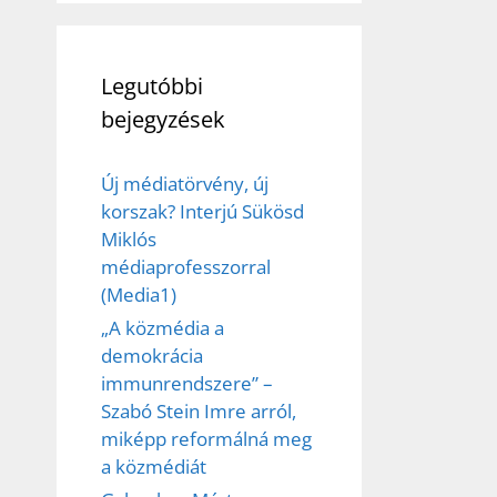
Legutóbbi
bejegyzések
Új médiatörvény, új
korszak? Interjú Sükösd
Miklós
médiaprofesszorral
(Media1)
„A közmédia a
demokrácia
immunrendszere” –
Szabó Stein Imre arról,
miképp reformálná meg
a közmédiát