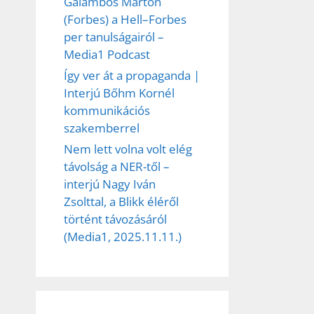
Galambos Márton
(Forbes) a Hell–Forbes
per tanulságairól –
Media1 Podcast
Így ver át a propaganda |
Interjú Bőhm Kornél
kommunikációs
szakemberrel
Nem lett volna volt elég
távolság a NER-től –
interjú Nagy Iván
Zsolttal, a Blikk éléről
történt távozásáról
(Media1, 2025.11.11.)