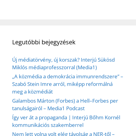
Legutóbbi bejegyzések
Új médiatörvény, új korszak? Interjú Sükösd
Miklós médiaprofesszorral (Media1)
„A közmédia a demokrácia immunrendszere” –
Szabó Stein Imre arról, miképp reformálná
meg a közmédiát
Galambos Márton (Forbes) a Hell–Forbes per
tanulságairól – Media1 Podcast
Így ver át a propaganda | Interjú Bőhm Kornél
kommunikációs szakemberrel
Nem lett volna volt elég távolság a NER-től –