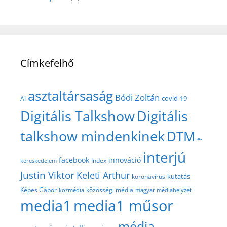
Címkefelhő
asztaltársaság
Bódi Zoltán
covid-19
AI
Digitális Talkshow
Digitális
talkshow mindenkinek
DTM
e-
interjú
facebook
innováció
Index
kereskedelem
Justin Viktor
Keleti Arthur
kutatás
koronavírus
közösségi média
Képes Gábor
közmédia
magyar médiahelyzet
media1
media1 műsor
média