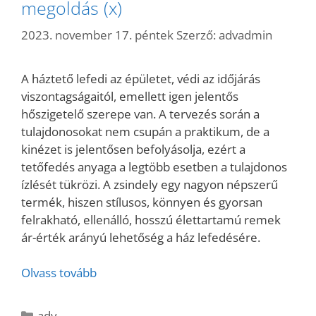
megoldás (x)
2023. november 17. péntek
Szerző:
advadmin
A háztető lefedi az épületet, védi az időjárás
viszontagságaitól, emellett igen jelentős
hőszigetelő szerepe van. A tervezés során a
tulajdonosokat nem csupán a praktikum, de a
kinézet is jelentősen befolyásolja, ezért a
tetőfedés anyaga a legtöbb esetben a tulajdonos
ízlését tükrözi. A zsindely egy nagyon népszerű
termék, hiszen stílusos, könnyen és gyorsan
felrakható, ellenálló, hosszú élettartamú remek
ár-érték arányú lehetőség a ház lefedésére.
Olvass tovább
Kategória
adv