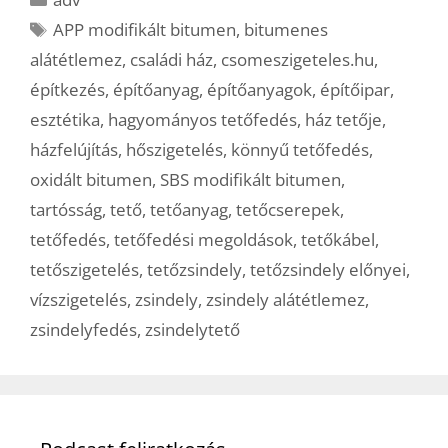
Címkék
APP modifikált bitumen
,
bitumenes
alátétlemez
,
családi ház
,
csomeszigeteles.hu
,
építkezés
,
építőanyag
,
építőanyagok
,
építőipar
,
esztétika
,
hagyományos tetőfedés
,
ház tetője
,
házfelújítás
,
hőszigetelés
,
könnyű tetőfedés
,
oxidált bitumen
,
SBS modifikált bitumen
,
tartósság
,
tető
,
tetőanyag
,
tetőcserepek
,
tetőfedés
,
tetőfedési megoldások
,
tetőkábel
,
tetőszigetelés
,
tetőzsindely
,
tetőzsindely előnyei
,
vízszigetelés
,
zsindely
,
zsindely alátétlemez
,
zsindelyfedés
,
zsindelytető