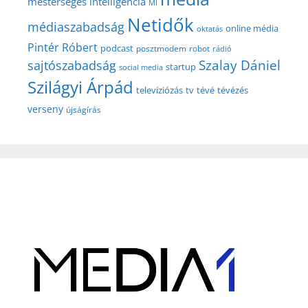
mesterséges intelligencia
MI
Netidők
médiaszabadság
online média
oktatás
Pintér Róbert
podcast
posztmodem
robot
rádió
Szalay Dániel
sajtószabadság
startup
social media
Szilágyi Árpád
televíziózás
tv
tévé
tévézés
verseny
újságírás