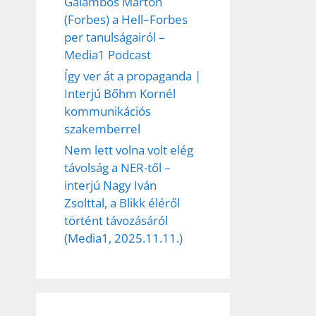
Galambos Márton
(Forbes) a Hell–Forbes
per tanulságairól –
Media1 Podcast
Így ver át a propaganda |
Interjú Bőhm Kornél
kommunikációs
szakemberrel
Nem lett volna volt elég
távolság a NER-től –
interjú Nagy Iván
Zsolttal, a Blikk éléről
történt távozásáról
(Media1, 2025.11.11.)