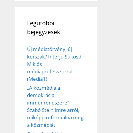
Legutóbbi
bejegyzések
Új médiatörvény, új
korszak? Interjú Sükösd
Miklós
médiaprofesszorral
(Media1)
„A közmédia a
demokrácia
immunrendszere” –
Szabó Stein Imre arról,
miképp reformálná meg
a közmédiát