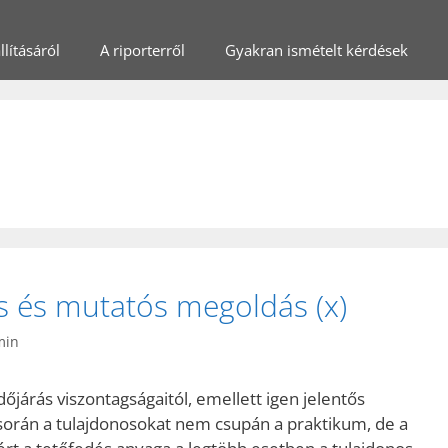
lításáról
A riporterről
Gyakran ismételt kérdések
ós és mutatós megoldás (x)
min
időjárás viszontagságaitól, emellett igen jelentős
 során a tulajdonosokat nem csupán a praktikum, de a