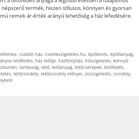
zért a tetőfedés anyaga a legtöbb esetben a tulajdonos
on népszerű termék, hiszen stílusos, könnyen és gyorsan
rtamú remek ár-érték arányú lehetőség a ház lefedésére.
tétlemez
,
családi ház
,
csomeszigeteles.hu
,
építkezés
,
építőanyag
,
nyos tetőfedés
,
ház tetője
,
házfelújítás
,
hőszigetelés
,
könnyű
 bitumen
,
tartósság
,
tető
,
tetőanyag
,
tetőcserepek
,
tetőfedés
,
etelés
,
tetőzsindely
,
tetőzsindely előnyei
,
vízszigetelés
,
zsindely
,
lytető