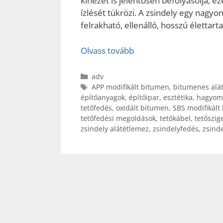
kinézet is jelentősen befolyásolja, e
ízlését tükrözi. A zsindely egy nagy
felrakható, ellenálló, hosszú életta
Olvass tovább
Kategória
adv
Címkék
APP modifikált bitumen
,
bitumenes alá
építőanyagok
,
építőipar
,
esztétika
,
hagyomá
tetőfedés
,
oxidált bitumen
,
SBS modifikált
tetőfedési megoldások
,
tetőkábel
,
tetőszig
zsindely alátétlemez
,
zsindelyfedés
,
zsinde