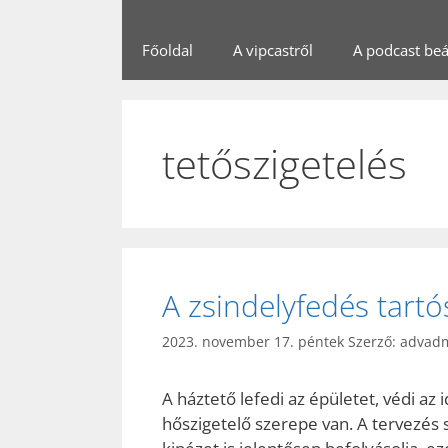
Főoldal
A vipcastről
A podcast beál
tetőszigetelés
A zsindelyfedés tart
2023. november 17. péntek
Szerző:
advad
A háztető lefedi az épületet, védi az 
hőszigetelő szerepe van. A tervezés