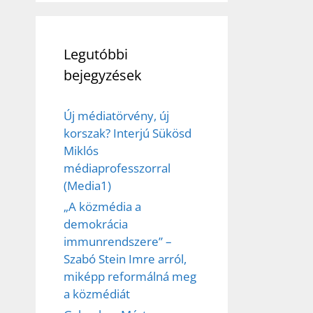
Legutóbbi
bejegyzések
Új médiatörvény, új
korszak? Interjú Sükösd
Miklós
médiaprofesszorral
(Media1)
„A közmédia a
demokrácia
immunrendszere” –
Szabó Stein Imre arról,
miképp reformálná meg
a közmédiát