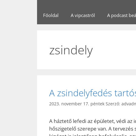
Főoldal
A vipcastről
A podcast beál
zsindely
A zsindelyfedés tart
2023. november 17. péntek
Szerző:
advad
A háztető lefedi az épületet, védi az 
hőszigetelő szerepe van. A tervezés