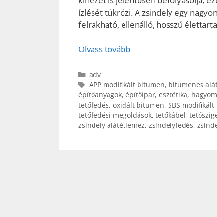
kinézet is jelentősen befolyásolja, e
ízlését tükrözi. A zsindely egy nagy
felrakható, ellenálló, hosszú életta
Olvass tovább
Kategória
adv
Címkék
APP modifikált bitumen
,
bitumenes alá
építőanyagok
,
építőipar
,
esztétika
,
hagyomá
tetőfedés
,
oxidált bitumen
,
SBS modifikált
tetőfedési megoldások
,
tetőkábel
,
tetőszig
zsindely alátétlemez
,
zsindelyfedés
,
zsinde