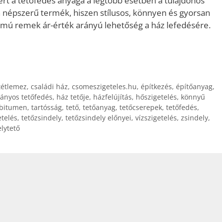
zért a tetőfedés anyaga a legtöbb esetben a tulajdonos
on népszerű termék, hiszen stílusos, könnyen és gyorsan
rtamú remek ár-érték arányú lehetőség a ház lefedésére.
tétlemez
,
családi ház
,
csomeszigeteles.hu
,
építkezés
,
építőanyag
,
nyos tetőfedés
,
ház tetője
,
házfelújítás
,
hőszigetelés
,
könnyű
 bitumen
,
tartósság
,
tető
,
tetőanyag
,
tetőcserepek
,
tetőfedés
,
etelés
,
tetőzsindely
,
tetőzsindely előnyei
,
vízszigetelés
,
zsindely
,
lytető