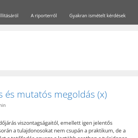
lításáról
A riporterről
Gyakran ismételt kérdések
ós és mutatós megoldás (x)
min
időjárás viszontagságaitól, emellett igen jelentős
 során a tulajdonosokat nem csupán a praktikum, de a