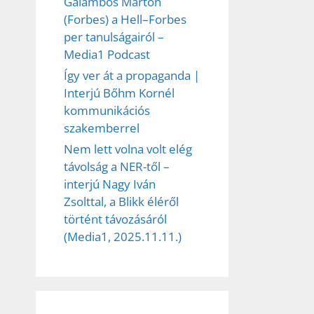
Galambos Márton
(Forbes) a Hell–Forbes
per tanulságairól –
Media1 Podcast
Így ver át a propaganda |
Interjú Bőhm Kornél
kommunikációs
szakemberrel
Nem lett volna volt elég
távolság a NER-től –
interjú Nagy Iván
Zsolttal, a Blikk éléről
történt távozásáról
(Media1, 2025.11.11.)