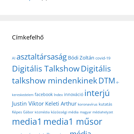
Címkefelhő
asztaltársaság
Bódi Zoltán
covid-19
AI
Digitális Talkshow
Digitális
talkshow mindenkinek
DTM
e-
interjú
facebook
innováció
Index
kereskedelem
Justin Viktor
Keleti Arthur
kutatás
koronavírus
közösségi média
Képes Gábor
közmédia
magyar médiahelyzet
media1
media1 műsor
média