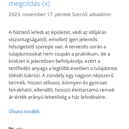
megoldás (x)
2023. november 17. péntek
Szerző:
advadmin
A háztető lefedi az épületet, védi az időjárás
viszontagságaitól, emellett igen jelentős
hőszigetelő szerepe van. A tervezés során a
tulajdonosokat nem csupán a praktikum, de a
kinézet is jelentősen befolyásolja, ezért a
tetőfedés anyaga a legtöbb esetben a tulajdonos
ízlését tükrözi. A zsindely egy nagyon népszerű
termék, hiszen stílusos, könnyen és gyorsan
felrakható, ellenálló, hosszú élettartamú remek
ár-érték arányú lehetőség a ház lefedésére.
Olvass tovább
Kategória
adv