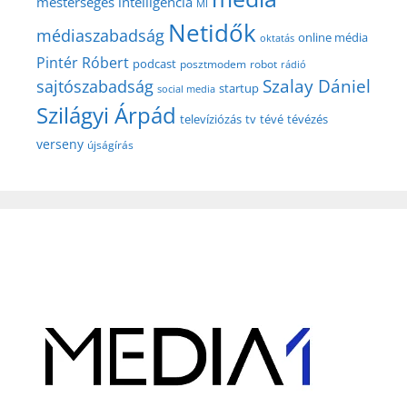
mesterséges intelligencia
MI
Netidők
médiaszabadság
online média
oktatás
Pintér Róbert
podcast
posztmodem
robot
rádió
Szalay Dániel
sajtószabadság
startup
social media
Szilágyi Árpád
televíziózás
tv
tévé
tévézés
verseny
újságírás