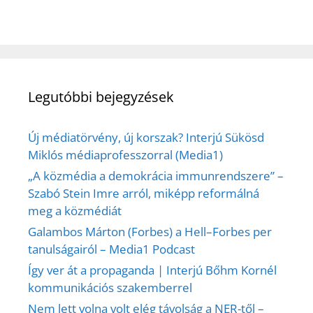
Legutóbbi bejegyzések
Új médiatörvény, új korszak? Interjú Sükösd
Miklós médiaprofesszorral (Media1)
„A közmédia a demokrácia immunrendszere” –
Szabó Stein Imre arról, miképp reformálná
meg a közmédiát
Galambos Márton (Forbes) a Hell–Forbes per
tanulságairól – Media1 Podcast
Így ver át a propaganda | Interjú Bőhm Kornél
kommunikációs szakemberrel
Nem lett volna volt elég távolság a NER-től –