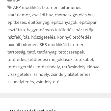
Címkék
APP modifikált bitumen
,
bitumenes
alátétlemez
,
családi ház
,
csomeszigeteles.hu
,
építkezés
,
építőanyag
,
építőanyagok
,
építőipar
,
esztétika
,
hagyományos tetőfedés
,
ház tetője
,
házfelújítás
,
hőszigetelés
,
könnyű tetőfedés
,
oxidált bitumen
,
SBS modifikált bitumen
,
tartósság
,
tető
,
tetőanyag
,
tetőcserepek
,
tetőfedés
,
tetőfedési megoldások
,
tetőkábel
,
tetőszigetelés
,
tetőzsindely
,
tetőzsindely előnyei
,
vízszigetelés
,
zsindely
,
zsindely alátétlemez
,
zsindelyfedés
,
zsindelytető