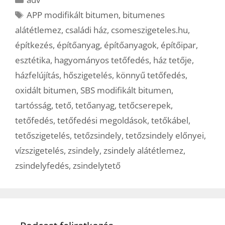
Címkék
APP modifikált bitumen
,
bitumenes
alátétlemez
,
családi ház
,
csomeszigeteles.hu
,
építkezés
,
építőanyag
,
építőanyagok
,
építőipar
,
esztétika
,
hagyományos tetőfedés
,
ház tetője
,
házfelújítás
,
hőszigetelés
,
könnyű tetőfedés
,
oxidált bitumen
,
SBS modifikált bitumen
,
tartósság
,
tető
,
tetőanyag
,
tetőcserepek
,
tetőfedés
,
tetőfedési megoldások
,
tetőkábel
,
tetőszigetelés
,
tetőzsindely
,
tetőzsindely előnyei
,
vízszigetelés
,
zsindely
,
zsindely alátétlemez
,
zsindelyfedés
,
zsindelytető