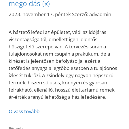
megoldás (x)
2023. november 17. péntek
Szerző:
advadmin
A háztető lefedi az épületet, védi az időjárás
viszontagságaitól, emellett igen jelentős
hőszigetelő szerepe van. A tervezés során a
tulajdonosokat nem csupán a praktikum, de a
kinézet is jelentősen befolyásolja, ezért a
tetőfedés anyaga a legtöbb esetben a tulajdonos
ízlését tükrözi. A zsindely egy nagyon népszerű
termék, hiszen stílusos, könnyen és gyorsan
felrakható, ellenálló, hosszú élettartamú remek
ár-érték arányú lehetőség a ház lefedésére.
Olvass tovább
Kategória
adv