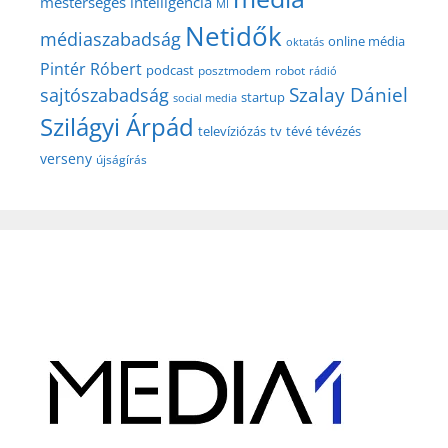
mesterséges intelligencia
MI
Netidők
médiaszabadság
online média
oktatás
Pintér Róbert
podcast
posztmodem
robot
rádió
Szalay Dániel
sajtószabadság
startup
social media
Szilágyi Árpád
televíziózás
tv
tévé
tévézés
verseny
újságírás