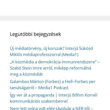
Legutóbbi bejegyzések
Új médiatörvény, új korszak? Interjú Sükösd
Miklós médiaprofesszorral (Media1)
„A közmédia a demokrácia immunrendszere” –
Szabó Stein Imre arról, miképp reformálná
meg a közmédiát
Galambos Márton (Forbes) a Hell–Forbes per
tanulságairól – Media1 Podcast
Így ver át a propaganda | Interjú Bőhm Kornél
kommunikációs szakemberrel
Nem lett volna volt elég távolság a NER-től –