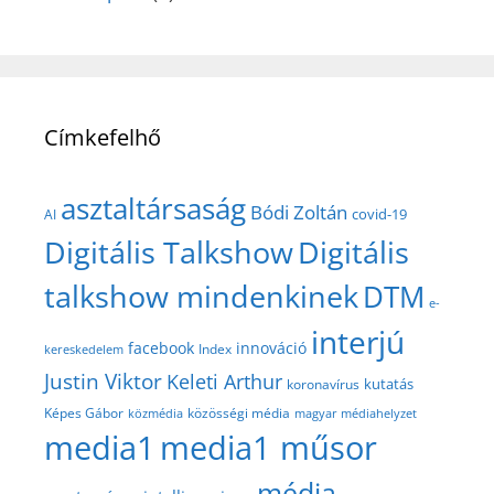
Címkefelhő
asztaltársaság
Bódi Zoltán
covid-19
AI
Digitális Talkshow
Digitális
talkshow mindenkinek
DTM
e-
interjú
facebook
innováció
Index
kereskedelem
Justin Viktor
Keleti Arthur
kutatás
koronavírus
közösségi média
Képes Gábor
közmédia
magyar médiahelyzet
media1
media1 műsor
média