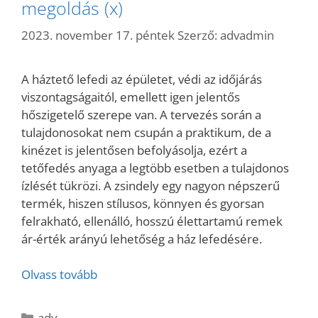
megoldás (x)
2023. november 17. péntek
Szerző:
advadmin
A háztető lefedi az épületet, védi az időjárás
viszontagságaitól, emellett igen jelentős
hőszigetelő szerepe van. A tervezés során a
tulajdonosokat nem csupán a praktikum, de a
kinézet is jelentősen befolyásolja, ezért a
tetőfedés anyaga a legtöbb esetben a tulajdonos
ízlését tükrözi. A zsindely egy nagyon népszerű
termék, hiszen stílusos, könnyen és gyorsan
felrakható, ellenálló, hosszú élettartamú remek
ár-érték arányú lehetőség a ház lefedésére.
Olvass tovább
Kategória
adv