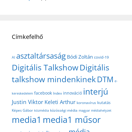
Címkefelhő
asztaltársaság
Bódi Zoltán
covid-19
AI
Digitális Talkshow
Digitális
talkshow mindenkinek
DTM
e-
interjú
facebook
innováció
Index
kereskedelem
Justin Viktor
Keleti Arthur
kutatás
koronavírus
közösségi média
Képes Gábor
közmédia
magyar médiahelyzet
media1
media1 műsor
média