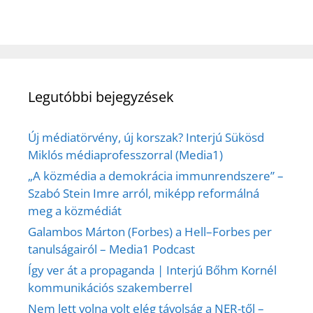
Legutóbbi bejegyzések
Új médiatörvény, új korszak? Interjú Sükösd
Miklós médiaprofesszorral (Media1)
„A közmédia a demokrácia immunrendszere” –
Szabó Stein Imre arról, miképp reformálná
meg a közmédiát
Galambos Márton (Forbes) a Hell–Forbes per
tanulságairól – Media1 Podcast
Így ver át a propaganda | Interjú Bőhm Kornél
kommunikációs szakemberrel
Nem lett volna volt elég távolság a NER-től –