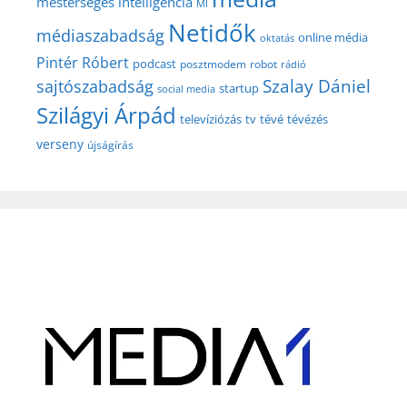
mesterséges intelligencia
MI
Netidők
médiaszabadság
online média
oktatás
Pintér Róbert
podcast
posztmodem
robot
rádió
Szalay Dániel
sajtószabadság
startup
social media
Szilágyi Árpád
televíziózás
tv
tévé
tévézés
verseny
újságírás