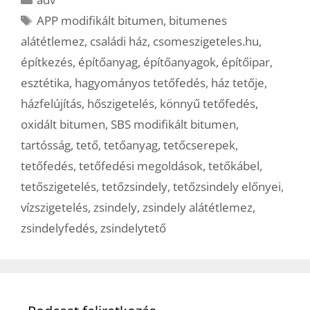
Címkék
APP modifikált bitumen
,
bitumenes
alátétlemez
,
családi ház
,
csomeszigeteles.hu
,
építkezés
,
építőanyag
,
építőanyagok
,
építőipar
,
esztétika
,
hagyományos tetőfedés
,
ház tetője
,
házfelújítás
,
hőszigetelés
,
könnyű tetőfedés
,
oxidált bitumen
,
SBS modifikált bitumen
,
tartósság
,
tető
,
tetőanyag
,
tetőcserepek
,
tetőfedés
,
tetőfedési megoldások
,
tetőkábel
,
tetőszigetelés
,
tetőzsindely
,
tetőzsindely előnyei
,
vízszigetelés
,
zsindely
,
zsindely alátétlemez
,
zsindelyfedés
,
zsindelytető