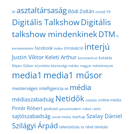
asztaltársaság
Bódi Zoltán
covid-19
AI
Digitális Talkshow
Digitális
talkshow mindenkinek
DTM
e-
interjú
facebook
innováció
Index
kereskedelem
Justin Viktor
Keleti Arthur
kutatás
koronavírus
közösségi média
Képes Gábor
közmédia
magyar médiahelyzet
media1
media1 műsor
média
mesterséges intelligencia
MI
Netidők
médiaszabadság
online média
oktatás
Pintér Róbert
podcast
posztmodem
robot
rádió
Szalay Dániel
sajtószabadság
startup
social media
Szilágyi Árpád
televíziózás
tv
tévé
tévézés