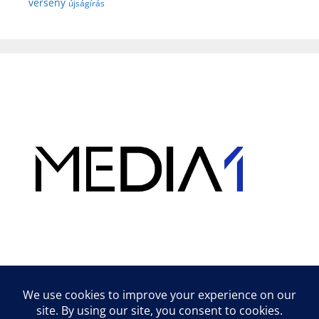
verseny
újságírás
Hirdetés