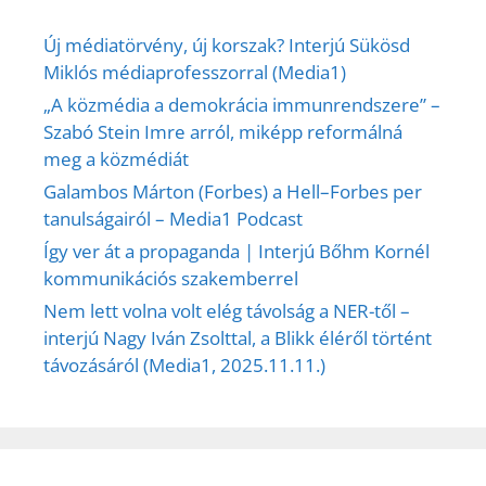
Új médiatörvény, új korszak? Interjú Sükösd
Miklós médiaprofesszorral (Media1)
„A közmédia a demokrácia immunrendszere” –
Szabó Stein Imre arról, miképp reformálná
meg a közmédiát
Galambos Márton (Forbes) a Hell–Forbes per
tanulságairól – Media1 Podcast
Így ver át a propaganda | Interjú Bőhm Kornél
kommunikációs szakemberrel
Nem lett volna volt elég távolság a NER-től –
interjú Nagy Iván Zsolttal, a Blikk éléről történt
távozásáról (Media1, 2025.11.11.)