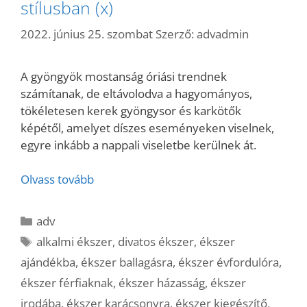
stílusban (x)
2022. június 25. szombat
Szerző:
advadmin
A gyöngyök mostanság óriási trendnek
számítanak, de eltávolodva a hagyományos,
tökéletesen kerek gyöngysor és karkötők
képétől, amelyet díszes eseményeken viselnek,
egyre inkább a nappali viseletbe kerülnek át.
Olvass tovább
Kategória
adv
Címkék
alkalmi ékszer
,
divatos ékszer
,
ékszer
ajándékba
,
ékszer ballagásra
,
ékszer évfordulóra
,
ékszer férfiaknak
,
ékszer házasság
,
ékszer
irodába
,
ékszer karácsonyra
,
ékszer kiegészítő
,