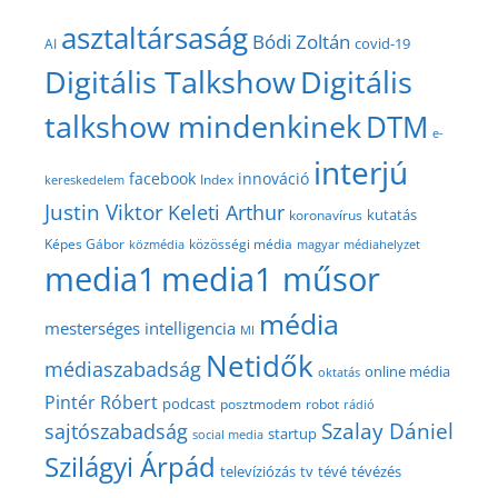
asztaltársaság
Bódi Zoltán
covid-19
AI
Digitális Talkshow
Digitális
talkshow mindenkinek
DTM
e-
interjú
facebook
innováció
Index
kereskedelem
Justin Viktor
Keleti Arthur
kutatás
koronavírus
közösségi média
Képes Gábor
közmédia
magyar médiahelyzet
media1
media1 műsor
média
mesterséges intelligencia
MI
Netidők
médiaszabadság
online média
oktatás
Pintér Róbert
podcast
posztmodem
robot
rádió
Szalay Dániel
sajtószabadság
startup
social media
Szilágyi Árpád
televíziózás
tv
tévé
tévézés