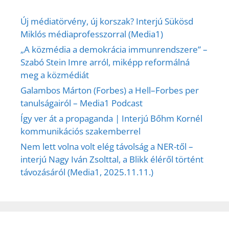
Új médiatörvény, új korszak? Interjú Sükösd
Miklós médiaprofesszorral (Media1)
„A közmédia a demokrácia immunrendszere” –
Szabó Stein Imre arról, miképp reformálná
meg a közmédiát
Galambos Márton (Forbes) a Hell–Forbes per
tanulságairól – Media1 Podcast
Így ver át a propaganda | Interjú Bőhm Kornél
kommunikációs szakemberrel
Nem lett volna volt elég távolság a NER-től –
interjú Nagy Iván Zsolttal, a Blikk éléről történt
távozásáról (Media1, 2025.11.11.)