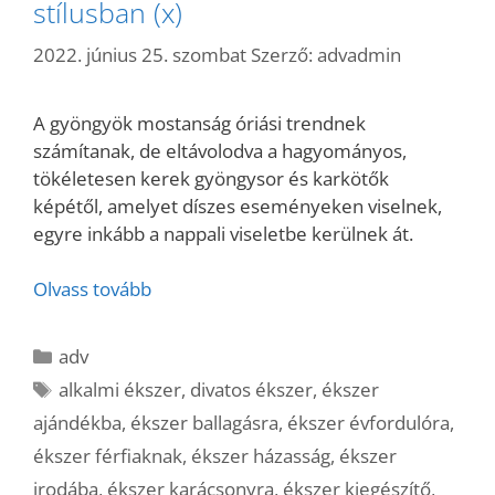
stílusban (x)
2022. június 25. szombat
Szerző:
advadmin
A gyöngyök mostanság óriási trendnek
számítanak, de eltávolodva a hagyományos,
tökéletesen kerek gyöngysor és karkötők
képétől, amelyet díszes eseményeken viselnek,
egyre inkább a nappali viseletbe kerülnek át.
Olvass tovább
Kategória
adv
Címkék
alkalmi ékszer
,
divatos ékszer
,
ékszer
ajándékba
,
ékszer ballagásra
,
ékszer évfordulóra
,
ékszer férfiaknak
,
ékszer házasság
,
ékszer
irodába
,
ékszer karácsonyra
,
ékszer kiegészítő
,