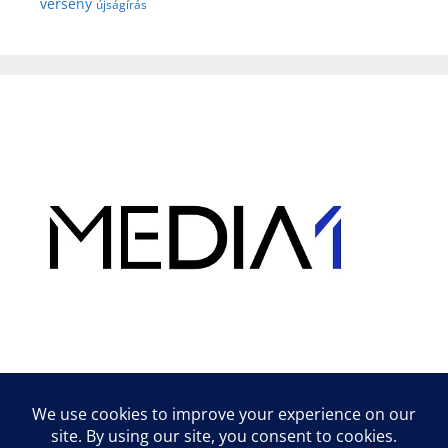
verseny
újságírás
Hirdetés