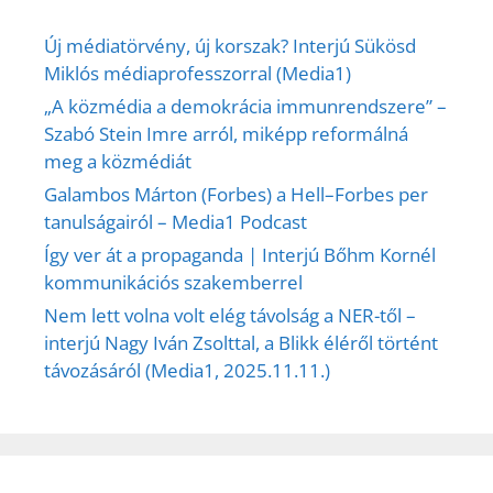
Új médiatörvény, új korszak? Interjú Sükösd
Miklós médiaprofesszorral (Media1)
„A közmédia a demokrácia immunrendszere” –
Szabó Stein Imre arról, miképp reformálná
meg a közmédiát
Galambos Márton (Forbes) a Hell–Forbes per
tanulságairól – Media1 Podcast
Így ver át a propaganda | Interjú Bőhm Kornél
kommunikációs szakemberrel
Nem lett volna volt elég távolság a NER-től –
interjú Nagy Iván Zsolttal, a Blikk éléről történt
távozásáról (Media1, 2025.11.11.)