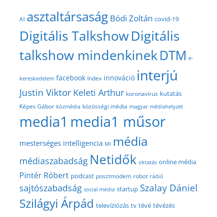
asztaltársaság
Bódi Zoltán
covid-19
AI
Digitális Talkshow
Digitális
talkshow mindenkinek
DTM
e-
interjú
facebook
innováció
Index
kereskedelem
Justin Viktor
Keleti Arthur
kutatás
koronavírus
közösségi média
Képes Gábor
közmédia
magyar médiahelyzet
media1
media1 műsor
média
mesterséges intelligencia
MI
Netidők
médiaszabadság
online média
oktatás
Pintér Róbert
podcast
posztmodem
robot
rádió
Szalay Dániel
sajtószabadság
startup
social media
Szilágyi Árpád
televíziózás
tv
tévé
tévézés