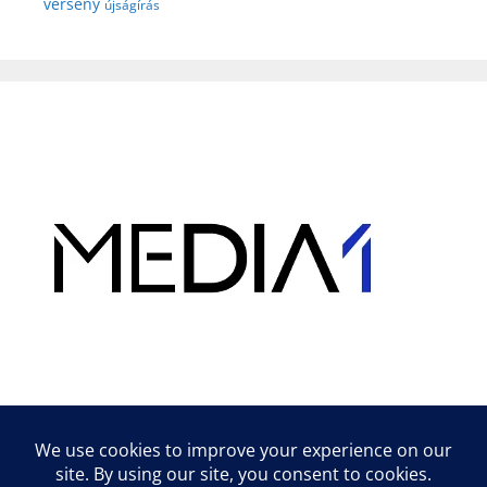
verseny
újságírás
Hirdetés