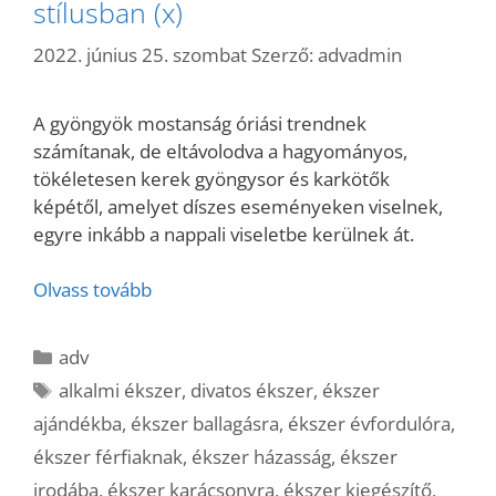
stílusban (x)
2022. június 25. szombat
Szerző:
advadmin
A gyöngyök mostanság óriási trendnek
számítanak, de eltávolodva a hagyományos,
tökéletesen kerek gyöngysor és karkötők
képétől, amelyet díszes eseményeken viselnek,
egyre inkább a nappali viseletbe kerülnek át.
Olvass tovább
Kategória
adv
Címkék
alkalmi ékszer
,
divatos ékszer
,
ékszer
ajándékba
,
ékszer ballagásra
,
ékszer évfordulóra
,
ékszer férfiaknak
,
ékszer házasság
,
ékszer
irodába
,
ékszer karácsonyra
,
ékszer kiegészítő
,