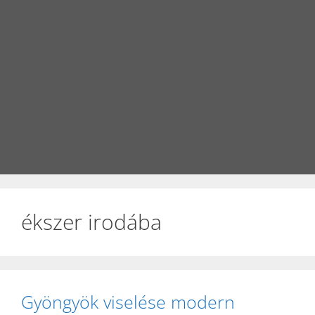
ékszer irodába
Gyöngyök viselése modern