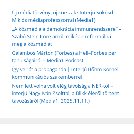
Új médiatörvény, új korszak? Interjú Sükösd
Miklós médiaprofesszorral (Media1)
„A közmédia a demokrácia immunrendszere” –
Szabó Stein Imre arról, miképp reformálná
meg a közmédiát
Galambos Márton (Forbes) a Hell–Forbes per
tanulságairól – Media1 Podcast
Így ver át a propaganda | Interjú Bőhm Kornél
kommunikációs szakemberrel
Nem lett volna volt elég távolság a NER-től –
interjú Nagy Iván Zsolttal, a Blikk éléről történt
távozásáról (Media1, 2025.11.11.)