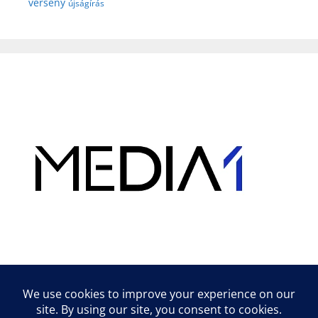
verseny
újságírás
Hirdetés