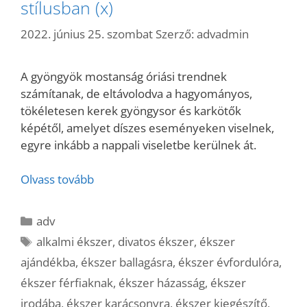
stílusban (x)
2022. június 25. szombat
Szerző:
advadmin
A gyöngyök mostanság óriási trendnek
számítanak, de eltávolodva a hagyományos,
tökéletesen kerek gyöngysor és karkötők
képétől, amelyet díszes eseményeken viselnek,
egyre inkább a nappali viseletbe kerülnek át.
Olvass tovább
Kategória
adv
Címkék
alkalmi ékszer
,
divatos ékszer
,
ékszer
ajándékba
,
ékszer ballagásra
,
ékszer évfordulóra
,
ékszer férfiaknak
,
ékszer házasság
,
ékszer
irodába
,
ékszer karácsonyra
,
ékszer kiegészítő
,