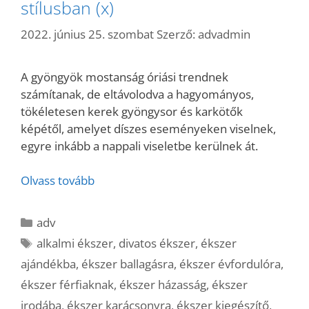
stílusban (x)
2022. június 25. szombat
Szerző:
advadmin
A gyöngyök mostanság óriási trendnek
számítanak, de eltávolodva a hagyományos,
tökéletesen kerek gyöngysor és karkötők
képétől, amelyet díszes eseményeken viselnek,
egyre inkább a nappali viseletbe kerülnek át.
Olvass tovább
Kategória
adv
Címkék
alkalmi ékszer
,
divatos ékszer
,
ékszer
ajándékba
,
ékszer ballagásra
,
ékszer évfordulóra
,
ékszer férfiaknak
,
ékszer házasság
,
ékszer
irodába
,
ékszer karácsonyra
,
ékszer kiegészítő
,