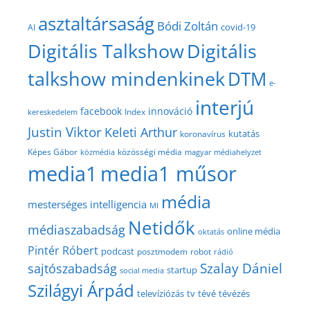
asztaltársaság
Bódi Zoltán
covid-19
AI
Digitális Talkshow
Digitális
talkshow mindenkinek
DTM
e-
interjú
facebook
innováció
Index
kereskedelem
Justin Viktor
Keleti Arthur
kutatás
koronavírus
közösségi média
Képes Gábor
közmédia
magyar médiahelyzet
media1
media1 műsor
média
mesterséges intelligencia
MI
Netidők
médiaszabadság
online média
oktatás
Pintér Róbert
podcast
posztmodem
robot
rádió
Szalay Dániel
sajtószabadság
startup
social media
Szilágyi Árpád
televíziózás
tv
tévé
tévézés