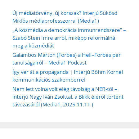
Új médiatörvény, új korszak? Interjú Sükösd
Miklós médiaprofesszorral (Media1)
„A közmédia a demokrácia immunrendszere” –
Szabó Stein Imre arról, miképp reformálná
meg a közmédiát
Galambos Márton (Forbes) a Hell–Forbes per
tanulságairól – Media1 Podcast
Így ver át a propaganda | Interjú Bőhm Kornél
kommunikációs szakemberrel
Nem lett volna volt elég távolság a NER-től –
interjú Nagy Iván Zsolttal, a Blikk éléről történt
távozásáról (Media1, 2025.11.11.)