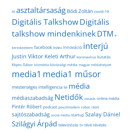
asztaltársaság
Bódi Zoltán
covid-19
AI
Digitális Talkshow
Digitális
talkshow mindenkinek
DTM
e-
interjú
facebook
innováció
Index
kereskedelem
Justin Viktor
Keleti Arthur
kutatás
koronavírus
közösségi média
Képes Gábor
közmédia
magyar médiahelyzet
media1
media1 műsor
média
mesterséges intelligencia
MI
Netidők
médiaszabadság
online média
oktatás
Pintér Róbert
podcast
posztmodem
robot
rádió
Szalay Dániel
sajtószabadság
startup
social media
Szilágyi Árpád
televíziózás
tv
tévé
tévézés