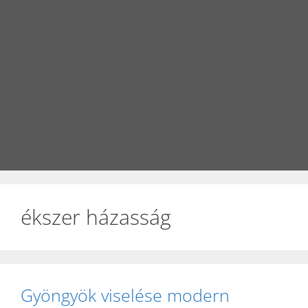
ékszer házasság
Gyöngyök viselése modern