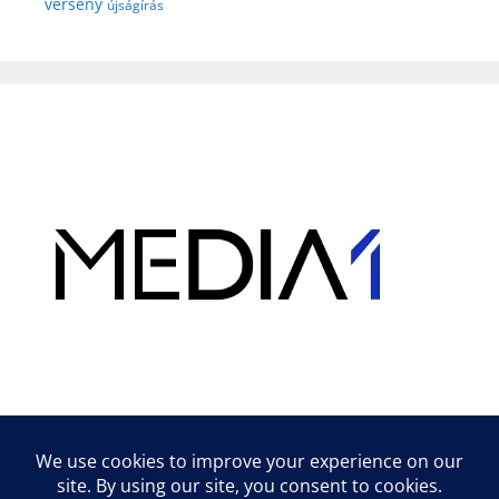
verseny
újságírás
Hirdetés