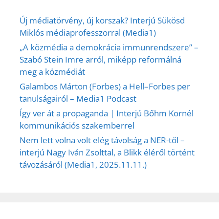
Új médiatörvény, új korszak? Interjú Sükösd
Miklós médiaprofesszorral (Media1)
„A közmédia a demokrácia immunrendszere” –
Szabó Stein Imre arról, miképp reformálná
meg a közmédiát
Galambos Márton (Forbes) a Hell–Forbes per
tanulságairól – Media1 Podcast
Így ver át a propaganda | Interjú Bőhm Kornél
kommunikációs szakemberrel
Nem lett volna volt elég távolság a NER-től –
interjú Nagy Iván Zsolttal, a Blikk éléről történt
távozásáról (Media1, 2025.11.11.)