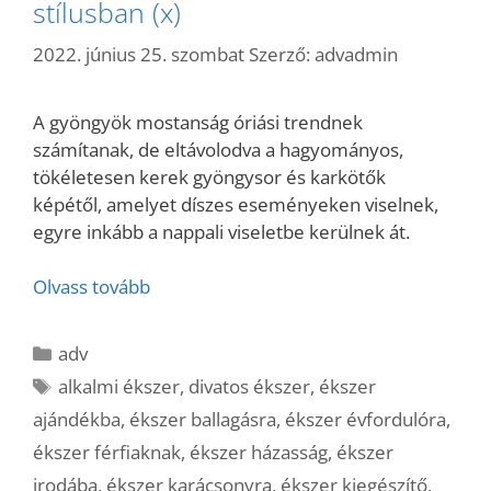
stílusban (x)
2022. június 25. szombat
Szerző:
advadmin
A gyöngyök mostanság óriási trendnek
számítanak, de eltávolodva a hagyományos,
tökéletesen kerek gyöngysor és karkötők
képétől, amelyet díszes eseményeken viselnek,
egyre inkább a nappali viseletbe kerülnek át.
Olvass tovább
Kategória
adv
Címkék
alkalmi ékszer
,
divatos ékszer
,
ékszer
ajándékba
,
ékszer ballagásra
,
ékszer évfordulóra
,
ékszer férfiaknak
,
ékszer házasság
,
ékszer
irodába
,
ékszer karácsonyra
,
ékszer kiegészítő
,